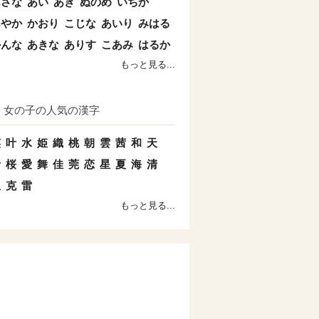
あさな
あい
あき
ぬのめ
いちか
あやか
かおり
こじな
あいり
みはる
かんな
あきな
ありす
こあみ
はるか
もっと見る...
女の子の人気の漢字
笑
叶
水
姫
織
桃
朝
雲
茜
和
天
青
桜
愛
舞
佳
莞
恋
星
夏
海
清
想
克
雷
もっと見る...