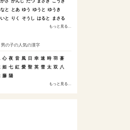
つかさ
かんじ
たつ
まさき
こうき
ひなと
とあ
ゆう
ゆうと
ゆうき
かいと
りく
そうし
はると
まさる
もっと見る...
男の子の人気の漢字
水
心
夜
音
風
日
幸
速
時
羽
蒼
琥
姫
七
紅
愛
聖
英
雪
太
双
八
結
藤
陽
もっと見る...