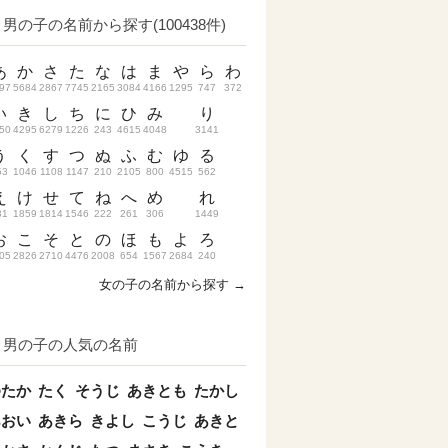
男の子の名前から探す(100438件)
あ
か
さ
た
な
は
ま
や
ら
わ
97
5684
2867
7745
2165
3084
4166
1295
747
372
い
き
し
ち
に
ひ
み
り
50
4295
6279
1226
243
4615
4048
3141
う
く
す
つ
ぬ
ふ
む
ゆ
る
53
1046
1108
1147
210
2105
800
4515
562
え
け
せ
て
ね
へ
め
れ
31
1859
1814
1546
222
261
306
1449
お
こ
そ
と
の
ほ
も
よ
ろ
05
2826
2710
4476
2008
654
1567
2684
240
女の子の名前から探す →
男の子の人気の名前
ゆたか
たく
そうじ
あきとも
たかし
あおい
あきら
きよし
こうじ
あきと