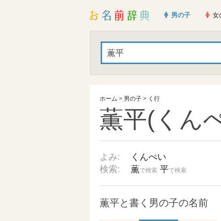
男の子
女
ホーム
>
男の子
>
く行
薫平(くんぺ
よみ:
くんぺい
検索:
薫
平
で検索
で検索
薫平と書く男の子の名前