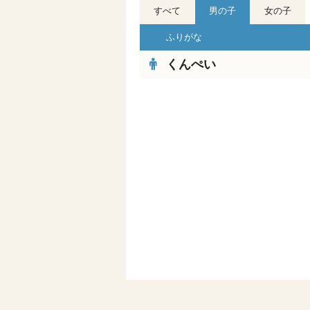
すべて
男の子
女の子
ふりがな
くんぺい