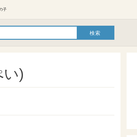
の子
い)