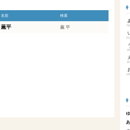
名前
検索
74
薫平
薫
平
21
4
9
13