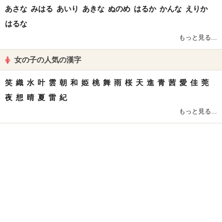
あさな
みはる
あいり
あきな
ぬのめ
はるか
かんな
えりか
はるな
もっと見る...
女の子の人気の漢字
笑
織
水
叶
雲
朝
和
姫
桃
舞
雨
桜
天
進
青
茜
愛
佳
莞
夜
想
晴
夏
雷
紀
もっと見る...