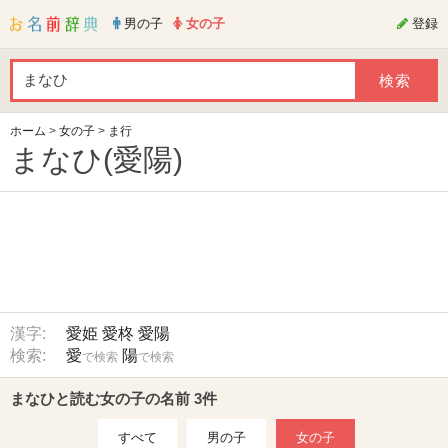
男の子
女の子
登録
ホーム
>
女の子
>
ま行
まなひ(愛陽)
漢字:
愛姫
愛柊
愛陽
検索:
愛
陽
で検索
で検索
まなひと読む女の子の名前 3件
すべて
男の子
女の子