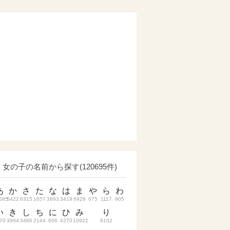
女の子の名前から探す(120695件)
あ
か
さ
た
な
は
ま
や
ら
わ
685
5422
6315
1657
3893
3419
6928
675
1117
905
い
き
し
ち
に
ひ
み
り
70
3994
3466
2144
606
4270
10922
6102