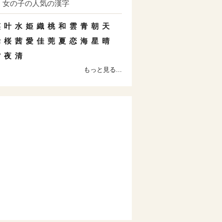
女の子の人気の漢字
笑
叶
水
姫
織
桃
和
雲
青
朝
天
舞
桜
茜
愛
佳
莞
夏
恋
海
星
晴
雷
夜
清
もっと見る...