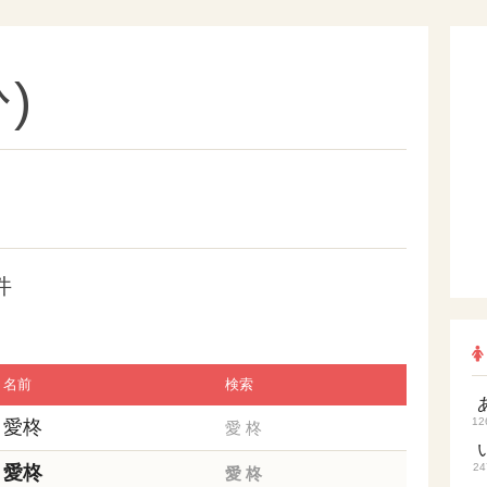
)
件
名前
検索
12
愛柊
愛
柊
24
愛柊
愛
柊