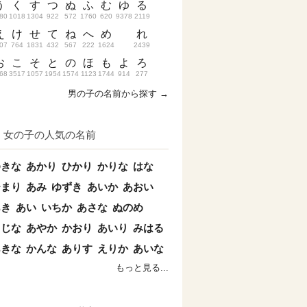
う
く
す
つ
ぬ
ふ
む
ゆ
る
80
1018
1304
922
572
1760
620
9378
2119
え
け
せ
て
ね
へ
め
れ
07
764
1831
432
567
222
1624
2439
お
こ
そ
と
の
ほ
も
よ
ろ
68
3517
1057
1954
1574
1123
1744
914
277
男の子の名前から探す →
女の子の人気の名前
ゆきな
あかり
ひかり
かりな
はな
ひまり
あみ
ゆずき
あいか
あおい
あき
あい
いちか
あさな
ぬのめ
こじな
あやか
かおり
あいり
みはる
あきな
かんな
ありす
えりか
あいな
もっと見る...