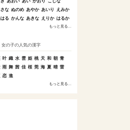
あき
あおい
あい
かおり
こじな
あさな
ぬのめ
あやか
あいり
えみか
みはる
かんな
あきな
えりか
はるか
もっと見る...
女の子の人気の漢字
笑
叶
織
水
雲
姫
桃
天
和
朝
青
愛
雨
舞
茜
佳
桜
莞
海
夏
晴
雷
夜
恋
進
もっと見る...