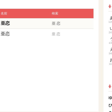
名前
検索
12
亜恋
亜
恋
24
亜恋
亜
恋
13
34
11