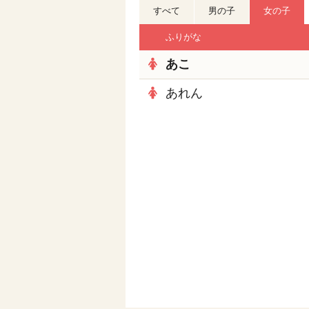
すべて
男の子
女の子
ふりがな
あこ
あれん