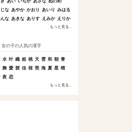
あき
あい
いちか
あさな
ぬのめ
こじな
あやか
かおり
あいり
みはる
かんな
あきな
ありす
えみか
えりか
もっと見る...
女の子の人気の漢字
笑
水
叶
織
姫
桃
天
雲
和
朝
青
雨
舞
愛
茜
佳
桜
莞
海
夏
星
晴
雷
夜
恋
もっと見る...