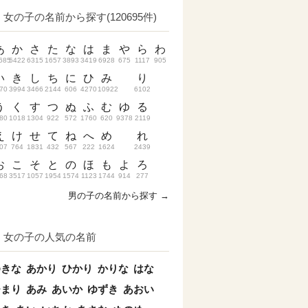
女の子の名前から探す(120695件)
あ
か
さ
た
な
は
ま
や
ら
わ
685
5422
6315
1657
3893
3419
6928
675
1117
905
い
き
し
ち
に
ひ
み
り
70
3994
3466
2144
606
4270
10922
6102
う
く
す
つ
ぬ
ふ
む
ゆ
る
80
1018
1304
922
572
1760
620
9378
2119
え
け
せ
て
ね
へ
め
れ
07
764
1831
432
567
222
1624
2439
お
こ
そ
と
の
ほ
も
よ
ろ
68
3517
1057
1954
1574
1123
1744
914
277
男の子の名前から探す →
女の子の人気の名前
ゆきな
あかり
ひかり
かりな
はな
ひまり
あみ
あいか
ゆずき
あおい