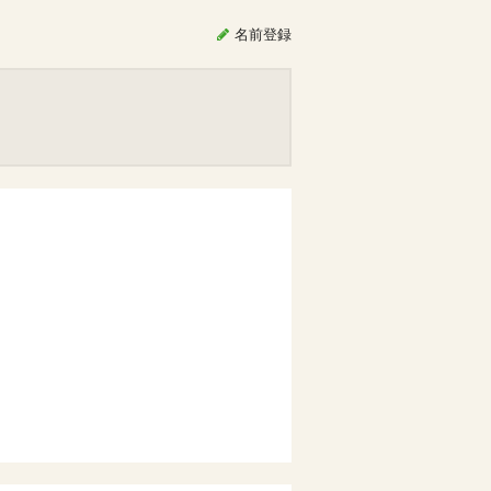
名前
登録