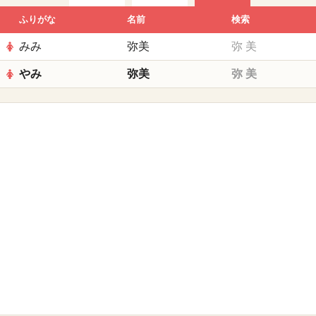
ふりがな
名前
検索
みみ
弥美
弥
美
やみ
弥美
弥
美