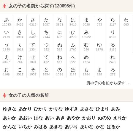
女の子の名前から探す(120695件)
あ
か
さ
た
な
は
ま
や
ら
わ
12685
5422
6315
1657
3893
3419
6928
675
1117
905
い
き
し
ち
に
ひ
み
り
2470
3994
3466
2144
606
4270
10922
6102
う
く
す
つ
ぬ
ふ
む
ゆ
る
1380
1018
1304
922
572
1760
620
9378
2119
え
け
せ
て
ね
へ
め
れ
3407
764
1831
432
567
222
1624
2439
お
こ
そ
と
の
ほ
も
よ
ろ
1168
3517
1057
1954
1574
1123
1744
914
277
男の子の名前から探す →
女の子の人気の名前
ゆきな
あかり
ひかり
かりな
ゆずき
あさな
ひまり
あみ
あいか
あおい
はな
あい
あき
あやか
かおり
ぬのめ
えりか
かんな
いちか
みはる
あきな
あいり
あいな
かな
はるか