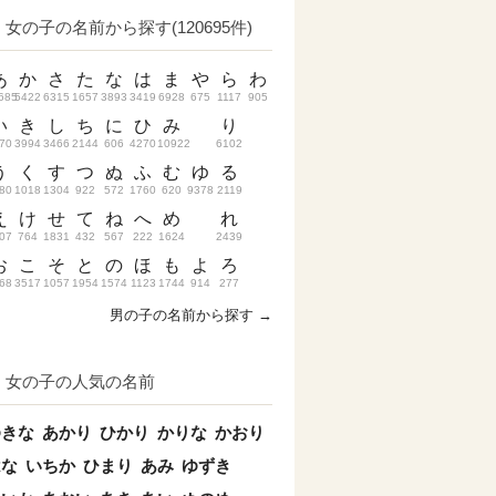
女の子の名前から探す(120695件)
あ
か
さ
た
な
は
ま
や
ら
わ
685
5422
6315
1657
3893
3419
6928
675
1117
905
い
き
し
ち
に
ひ
み
り
70
3994
3466
2144
606
4270
10922
6102
う
く
す
つ
ぬ
ふ
む
ゆ
る
80
1018
1304
922
572
1760
620
9378
2119
え
け
せ
て
ね
へ
め
れ
07
764
1831
432
567
222
1624
2439
お
こ
そ
と
の
ほ
も
よ
ろ
68
3517
1057
1954
1574
1123
1744
914
277
男の子の名前から探す →
女の子の人気の名前
ゆきな
あかり
ひかり
かりな
かおり
はな
いちか
ひまり
あみ
ゆずき