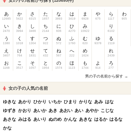
女の子の名前から探す(120695件)
あ
か
さ
た
な
は
ま
や
ら
わ
12685
5422
6315
1657
3893
3419
6928
675
1117
905
い
き
し
ち
に
ひ
み
り
2470
3994
3466
2144
606
4270
10922
6102
う
く
す
つ
ぬ
ふ
む
ゆ
る
1380
1018
1304
922
572
1760
620
9378
2119
え
け
せ
て
ね
へ
め
れ
3407
764
1831
432
567
222
1624
2439
お
こ
そ
と
の
ほ
も
よ
ろ
1168
3517
1057
1954
1574
1123
1744
914
277
男の子の名前から探す →
女の子の人気の名前
ゆきな
あかり
ひかり
いちか
ひまり
かりな
あみ
はな
ゆずき
かおり
あいか
あき
あおい
あい
あやか
こじな
あさな
みはる
あいり
ぬのめ
かんな
あきな
はるか
はるな
かな