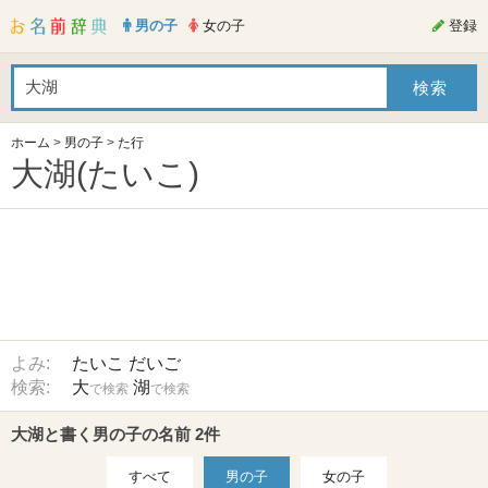
男の子
女の子
登録
ホーム
>
男の子
>
た行
大湖(たいこ)
よみ:
たいこ
だいご
検索:
大
湖
で検索
で検索
大湖と書く男の子の名前 2件
すべて
男の子
女の子