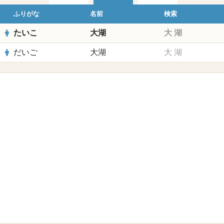
ふりがな
名前
検索
たいこ
大湖
大
湖
だいご
大湖
大
湖