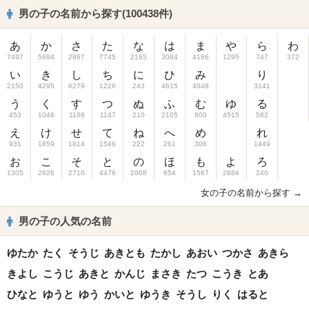
男の子の名前から探す(100438件)
あ
か
さ
た
な
は
ま
や
ら
わ
7497
5684
2867
7745
2165
3084
4166
1295
747
372
い
き
し
ち
に
ひ
み
り
2150
4295
6279
1226
243
4615
4048
3141
う
く
す
つ
ぬ
ふ
む
ゆ
る
453
1046
1108
1147
210
2105
800
4515
562
え
け
せ
て
ね
へ
め
れ
931
1859
1814
1546
222
261
306
1449
お
こ
そ
と
の
ほ
も
よ
ろ
1305
2826
2710
4476
2008
654
1567
2684
240
女の子の名前から探す →
男の子の人気の名前
ゆたか
たく
そうじ
あきとも
たかし
あおい
つかさ
あきら
きよし
こうじ
あきと
かんじ
まさき
たつ
こうき
とあ
ひなと
ゆうと
ゆう
かいと
ゆうき
そうし
りく
はると