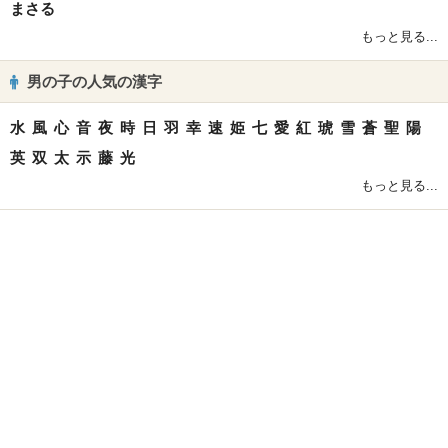
まさる
もっと見る...
男の子の人気の漢字
水
風
心
音
夜
時
日
羽
幸
速
姫
七
愛
紅
琥
雪
蒼
聖
陽
英
双
太
示
藤
光
もっと見る...