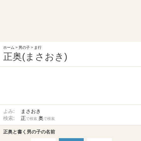
ホーム
>
男の子
>
ま行
正奥(まさおき)
よみ:
まさおき
検索:
正
奥
で検索
で検索
正奥と書く男の子の名前