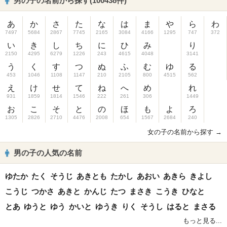
男の子の名前から探す(100438件)
あ
か
さ
た
な
は
ま
や
ら
わ
7497
5684
2867
7745
2165
3084
4166
1295
747
372
い
き
し
ち
に
ひ
み
り
2150
4295
6279
1226
243
4615
4048
3141
う
く
す
つ
ぬ
ふ
む
ゆ
る
453
1046
1108
1147
210
2105
800
4515
562
え
け
せ
て
ね
へ
め
れ
931
1859
1814
1546
222
261
306
1449
お
こ
そ
と
の
ほ
も
よ
ろ
1305
2826
2710
4476
2008
654
1567
2684
240
女の子の名前から探す →
男の子の人気の名前
ゆたか
たく
そうじ
あきとも
たかし
あおい
あきら
きよし
こうじ
つかさ
あきと
かんじ
たつ
まさき
こうき
ひなと
とあ
ゆうと
ゆう
かいと
ゆうき
りく
そうし
はると
まさる
もっと見る...