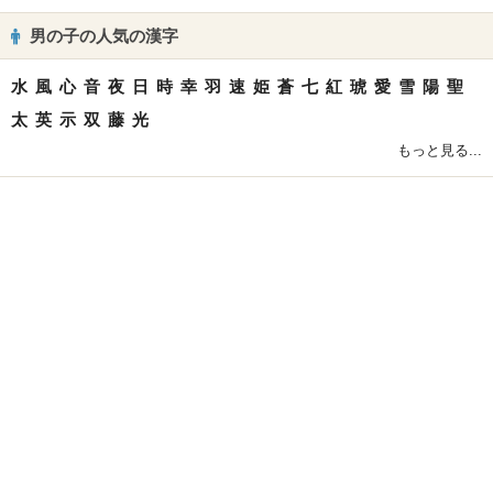
男の子の人気の漢字
水
風
心
音
夜
日
時
幸
羽
速
姫
蒼
七
紅
琥
愛
雪
陽
聖
太
英
示
双
藤
光
もっと見る...