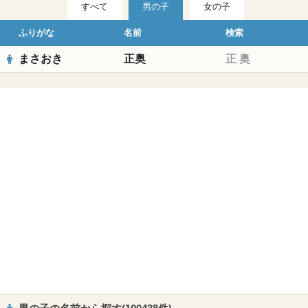
すべて
男の子
女の子
ふりがな
名前
検索
まさおき
正奥
正
奥