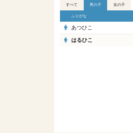
すべて
男の子
女の子
ふりがな
あつひこ
はるひこ