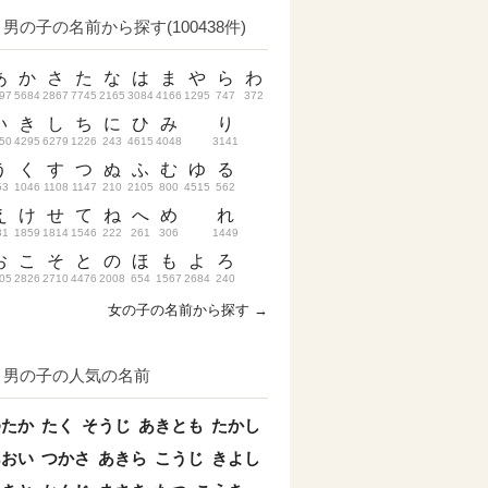
男の子の名前から探す(100438件)
あ
か
さ
た
な
は
ま
や
ら
わ
97
5684
2867
7745
2165
3084
4166
1295
747
372
い
き
し
ち
に
ひ
み
り
50
4295
6279
1226
243
4615
4048
3141
う
く
す
つ
ぬ
ふ
む
ゆ
る
53
1046
1108
1147
210
2105
800
4515
562
え
け
せ
て
ね
へ
め
れ
31
1859
1814
1546
222
261
306
1449
お
こ
そ
と
の
ほ
も
よ
ろ
05
2826
2710
4476
2008
654
1567
2684
240
女の子の名前から探す →
男の子の人気の名前
ゆたか
たく
そうじ
あきとも
たかし
あおい
つかさ
あきら
こうじ
きよし