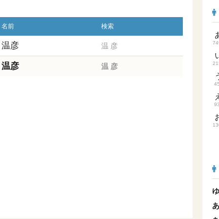
名前
検索
74
温彦
温
彦
21
温彦
温
彦
4
9
13