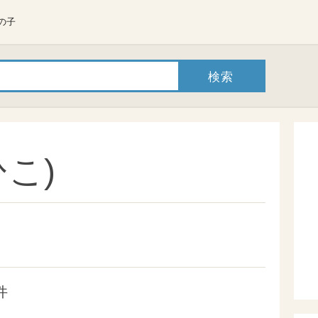
の子
こ)
件