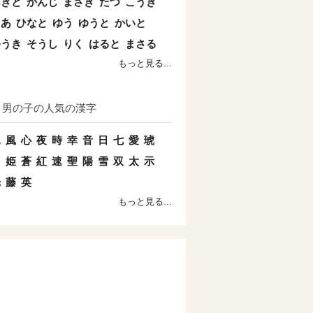
あきと
かんじ
まさき
たつ
こうき
とあ
ひなと
ゆう
ゆうと
かいと
ゆうき
そうし
りく
はると
まさる
もっと見る...
男の子の人気の漢字
水
風
心
夜
時
幸
音
日
七
愛
琥
羽
姫
蒼
紅
速
聖
陽
雪
双
太
示
光
藤
英
もっと見る...