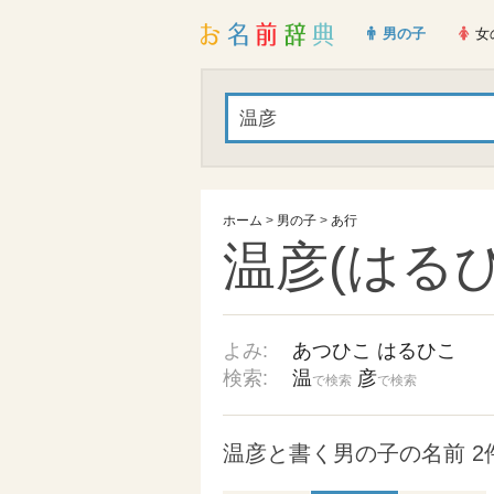
男の子
女
ホーム
>
男の子
>
あ行
温彦(はるひ
よみ:
あつひこ
はるひこ
検索:
温
彦
で検索
で検索
温彦と書く男の子の名前 2