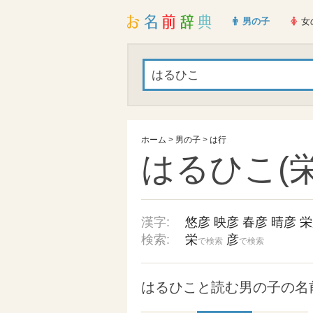
男の子
女
ホーム
>
男の子
>
は行
はるひこ(栄
漢字:
悠彦
映彦
春彦
晴彦
栄
検索:
栄
彦
で検索
で検索
はるひこと読む男の子の名前