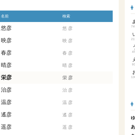
名前
検索
74
悠彦
悠
彦
映彦
21
映
彦
春彦
4
春
彦
晴彦
晴
彦
9
栄彦
栄
彦
13
治彦
治
彦
温彦
温
彦
遙彦
遙
彦
遥彦
遥
彦