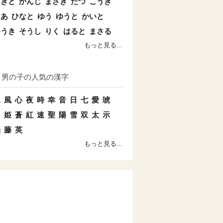
あきと
かんじ
まさき
たつ
こうき
とあ
ひなと
ゆう
ゆうと
かいと
ゆうき
そうし
りく
はると
まさる
もっと見る...
男の子の人気の漢字
水
風
心
夜
時
幸
音
日
七
愛
琥
羽
姫
蒼
紅
速
聖
陽
雪
双
太
示
光
藤
英
もっと見る...