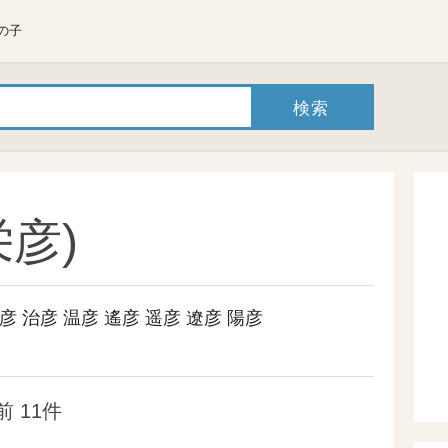
の子
彦)
彦
治彦
温彦
遙彦
遥彦
遼彦
陽彦
 11件