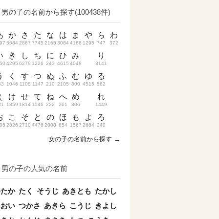
男の子の名前から探す(100438件)
あ
か
さ
た
な
は
ま
や
ら
わ
97
5684
2867
7745
2165
3084
4166
1295
747
372
い
き
し
ち
に
ひ
み
り
50
4295
6279
1226
243
4615
4048
3141
う
く
す
つ
ぬ
ふ
む
ゆ
る
53
1046
1108
1147
210
2105
800
4515
562
え
け
せ
て
ね
へ
め
れ
31
1859
1814
1546
222
261
306
1449
お
こ
そ
と
の
ほ
も
よ
ろ
05
2826
2710
4476
2008
654
1567
2684
240
女の子の名前から探す →
男の子の人気の名前
ゆたか
たく
そうじ
あきとも
たかし
あおい
つかさ
あきら
こうじ
きよし