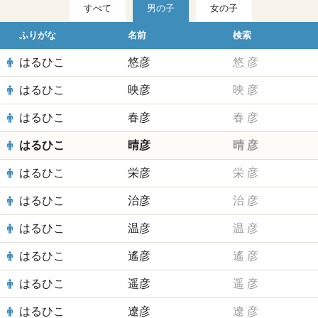
すべて
男の子
女の子
ふりがな
名前
検索
はるひこ
悠彦
悠
彦
はるひこ
映彦
映
彦
はるひこ
春彦
春
彦
はるひこ
晴彦
晴
彦
はるひこ
栄彦
栄
彦
はるひこ
治彦
治
彦
はるひこ
温彦
温
彦
はるひこ
遙彦
遙
彦
はるひこ
遥彦
遥
彦
はるひこ
遼彦
遼
彦