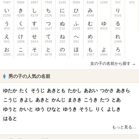
7497
5684
2867
7745
2165
3084
4166
1295
747
372
い
き
し
ち
に
ひ
み
り
2150
4295
6279
1226
243
4615
4048
3141
う
く
す
つ
ぬ
ふ
む
ゆ
る
453
1046
1108
1147
210
2105
800
4515
562
え
け
せ
て
ね
へ
め
れ
931
1859
1814
1546
222
261
306
1449
お
こ
そ
と
の
ほ
も
よ
ろ
1305
2826
2710
4476
2008
654
1567
2684
240
女の子の名前から探す →
男の子の人気の名前
ゆたか
たく
そうじ
あきとも
たかし
あおい
つかさ
あきら
こうじ
きよし
あきと
かんじ
まさき
こうき
たつ
とあ
ゆうと
かいと
ゆう
ひなと
ゆうき
そうし
りく
よしき
はると
もっと見る...