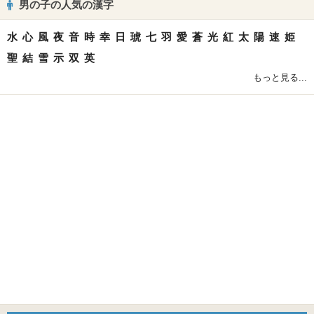
男の子の人気の漢字
水
心
風
夜
音
時
幸
日
琥
七
羽
愛
蒼
光
紅
太
陽
速
姫
聖
結
雪
示
双
英
もっと見る...