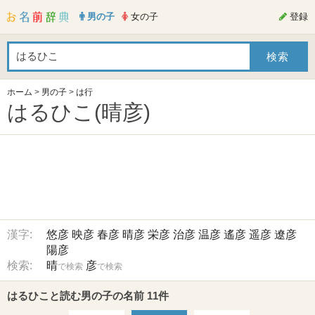
男の子
女の子
登録
ホーム
>
男の子
>
は行
はるひこ(晴彦)
漢字:
悠彦
映彦
春彦
晴彦
栄彦
治彦
温彦
遙彦
遥彦
遼彦
陽彦
検索:
晴
彦
で検索
で検索
はるひこと読む男の子の名前 11件