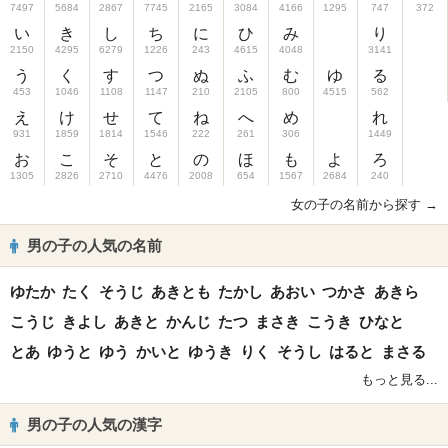
7497
5684
2867
7745
2165
3084
4166
1295
747
372
い
き
し
ち
に
ひ
み
り
2150
4295
6279
1226
243
4615
4048
3141
う
く
す
つ
ぬ
ふ
む
ゆ
る
453
1046
1108
1147
210
2105
800
4515
562
え
け
せ
て
ね
へ
め
れ
931
1859
1814
1546
222
261
306
1449
お
こ
そ
と
の
ほ
も
よ
ろ
1305
2826
2710
4476
2008
654
1567
2684
240
女の子の名前から探す →
男の子の人気の名前
ゆたか
たく
そうじ
あきとも
たかし
あおい
つかさ
あきら
こうじ
きよし
あきと
かんじ
たつ
まさき
こうき
ひなと
とあ
ゆうと
ゆう
かいと
ゆうき
りく
そうし
はると
まさる
もっと見る...
男の子の人気の漢字