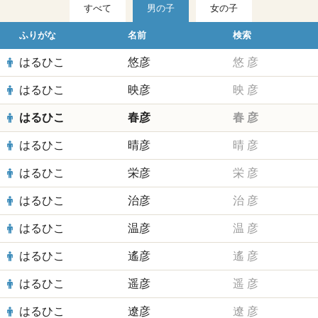
すべて
男の子
女の子
ふりがな
名前
検索
はるひこ
悠彦
悠
彦
はるひこ
映彦
映
彦
はるひこ
春彦
春
彦
はるひこ
晴彦
晴
彦
はるひこ
栄彦
栄
彦
はるひこ
治彦
治
彦
はるひこ
温彦
温
彦
はるひこ
遙彦
遙
彦
はるひこ
遥彦
遥
彦
はるひこ
遼彦
遼
彦