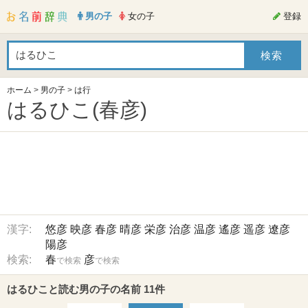
男の子
女の子
登録
ホーム
>
男の子
>
は行
はるひこ(春彦)
漢字:
悠彦
映彦
春彦
晴彦
栄彦
治彦
温彦
遙彦
遥彦
遼彦
陽彦
検索:
春
彦
で検索
で検索
はるひこと読む男の子の名前 11件