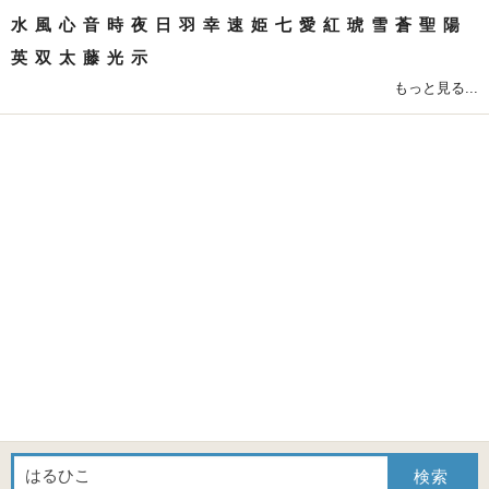
水
風
心
音
時
夜
日
羽
幸
速
姫
七
愛
紅
琥
雪
蒼
聖
陽
英
双
太
藤
光
示
もっと見る...