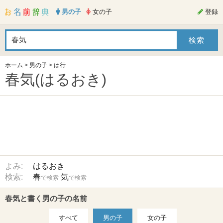
男の子
女の子
登録
ホーム
>
男の子
>
は行
春気(はるおき)
よみ:
はるおき
検索:
春
気
で検索
で検索
春気と書く男の子の名前
すべて
男の子
女の子