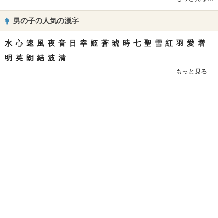
男の子の人気の漢字
水
心
速
風
夜
音
日
幸
姫
蒼
琥
時
七
聖
雪
紅
羽
愛
増
明
英
朗
結
波
清
もっと見る...