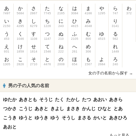
あ
か
さ
た
な
は
ま
や
ら
わ
7497
5684
2867
7745
2165
3084
4166
1295
747
372
い
き
し
ち
に
ひ
み
り
2150
4295
6279
1226
243
4615
4048
3141
う
く
す
つ
ぬ
ふ
む
ゆ
る
453
1046
1108
1147
210
2105
800
4515
562
え
け
せ
て
ね
へ
め
れ
931
1859
1814
1546
222
261
306
1449
お
こ
そ
と
の
ほ
も
よ
ろ
1305
2826
2710
4476
2008
654
1567
2684
240
女の子の名前から探す →
男の子の人気の名前
ゆたか
あきとも
そうじ
たく
たかし
たつ
あおい
あきら
つかさ
こうじ
あきと
きよし
まさき
かんじ
ひなと
とあ
こうき
ゆうと
ゆうき
ゆう
そうし
まさる
かいと
あきひろ
あおと
もっと見る...