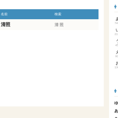
名前
検索
74
清照
清
照
21
4
9
13