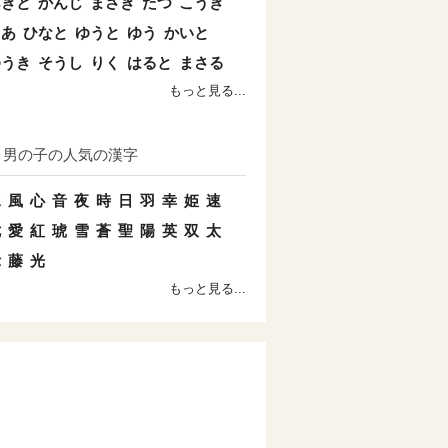
あきと
かんじ
まさき
たつ
こうき
とあ
ひなと
ゆうと
ゆう
かいと
ゆうき
そうし
りく
はると
まさる
もっと見る...
男の子の人気の漢字
水
風
心
音
夜
時
日
羽
幸
姫
速
七
愛
紅
琥
雪
蒼
聖
陽
英
双
太
示
藤
光
もっと見る...