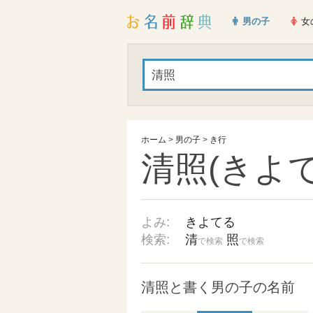
男の子
女
ホーム
>
男の子
>
き行
清照(きよて
よみ:
きよてる
検索:
清
照
で検索
で検索
清照と書く男の子の名前