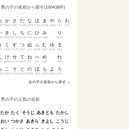
男の子の名前から探す(100438件)
あ
か
さ
た
な
は
ま
や
ら
わ
97
5684
2867
7745
2165
3084
4166
1295
747
372
い
き
し
ち
に
ひ
み
り
50
4295
6279
1226
243
4615
4048
3141
う
く
す
つ
ぬ
ふ
む
ゆ
る
53
1046
1108
1147
210
2105
800
4515
562
え
け
せ
て
ね
へ
め
れ
31
1859
1814
1546
222
261
306
1449
お
こ
そ
と
の
ほ
も
よ
ろ
05
2826
2710
4476
2008
654
1567
2684
240
女の子の名前から探す →
男の子の人気の名前
ゆたか
たく
そうじ
あきとも
たかし
あおい
つかさ
あきら
きよし
こうじ