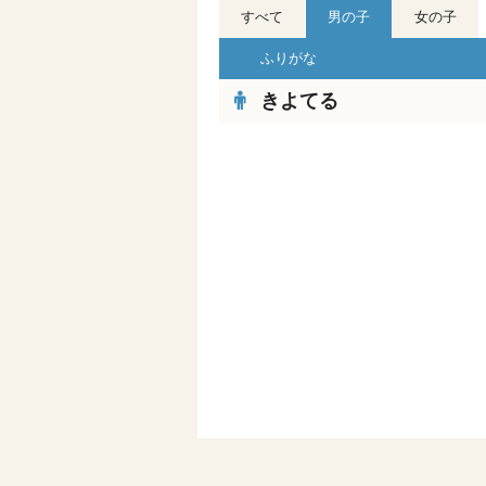
すべて
男の子
女の子
ふりがな
きよてる