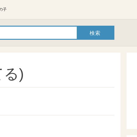
の子
る)