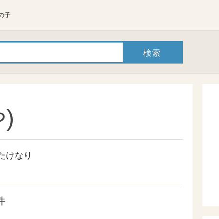
の子
)
たけなり
件