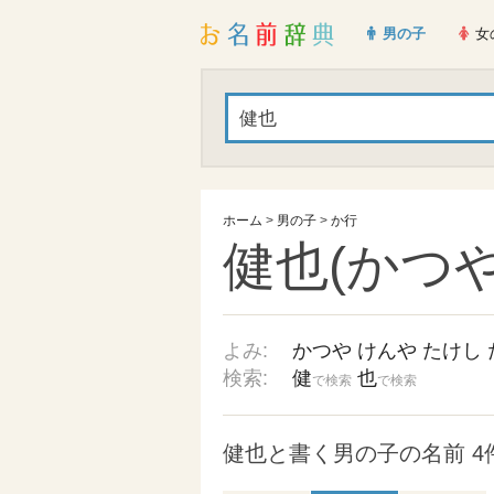
男の子
女
ホーム
>
男の子
>
か行
健也(かつや
よみ:
かつや
けんや
たけし
検索:
健
也
で検索
で検索
健也と書く男の子の名前 4