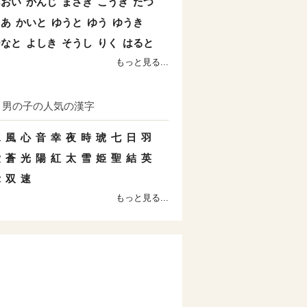
あおい
かんじ
まさき
こうき
たつ
とあ
かいと
ゆうと
ゆう
ゆうき
ひなと
よしき
そうし
りく
はると
もっと見る...
男の子の人気の漢字
水
風
心
音
幸
夜
時
琥
七
日
羽
愛
蒼
光
陽
紅
太
雪
姫
聖
結
英
示
双
速
もっと見る...