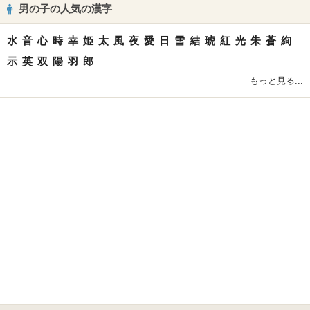
男の子の人気の漢字
水
音
心
時
幸
姫
太
風
夜
愛
日
雪
結
琥
紅
光
朱
蒼
絢
示
英
双
陽
羽
郎
もっと見る...