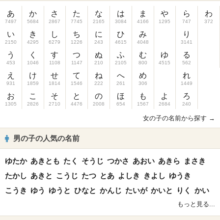
あ
か
さ
た
な
は
ま
や
ら
わ
7497
5684
2867
7745
2165
3084
4166
1295
747
372
い
き
し
ち
に
ひ
み
り
2150
4295
6279
1226
243
4615
4048
3141
う
く
す
つ
ぬ
ふ
む
ゆ
る
453
1046
1108
1147
210
2105
800
4515
562
え
け
せ
て
ね
へ
め
れ
931
1859
1814
1546
222
261
306
1449
お
こ
そ
と
の
ほ
も
よ
ろ
1305
2826
2710
4476
2008
654
1567
2684
240
女の子の名前から探す →
男の子の人気の名前
ゆたか
あきとも
たく
そうじ
つかさ
あおい
あきら
まさき
たかし
あきと
こうじ
たつ
とあ
よしき
きよし
ゆうき
こうき
ゆう
ゆうと
ひなと
かんじ
たいが
かいと
りく
かい
もっと見る...