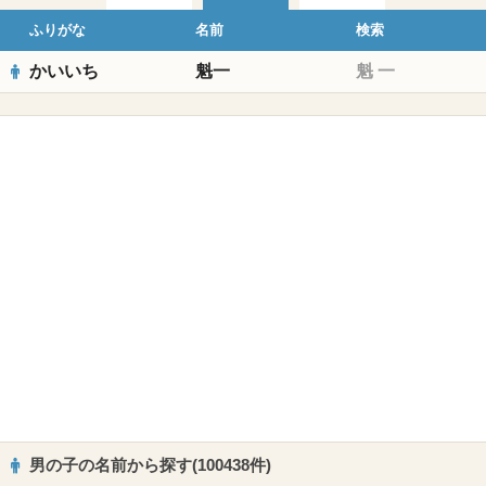
ふりがな
名前
検索
かいいち
魁一
魁
一
男の子の名前から探す(100438件)