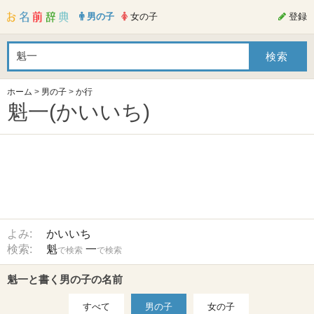
男の子
女の子
登録
ホーム
>
男の子
>
か行
魁一(かいいち)
よみ:
かいいち
検索:
魁
一
で検索
で検索
魁一と書く男の子の名前
すべて
男の子
女の子