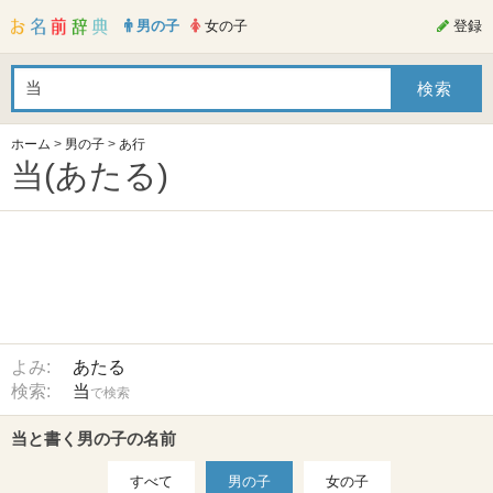
男の子
女の子
登録
ホーム
>
男の子
>
あ行
当(あたる)
よみ:
あたる
検索:
当
で検索
当と書く男の子の名前
すべて
男の子
女の子