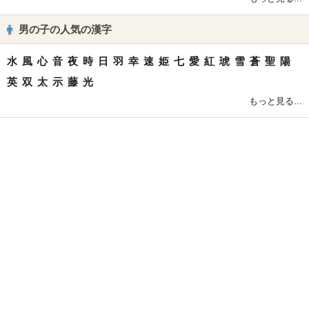
男の子の人気の漢字
水
風
心
音
夜
時
日
羽
幸
速
姫
七
愛
紅
琥
雪
蒼
聖
陽
英
双
太
示
藤
光
もっと見る...