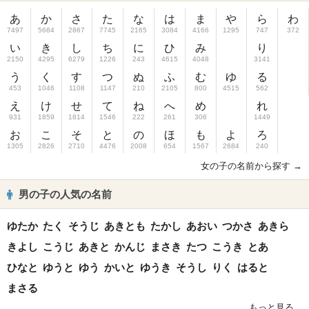
あ
か
さ
た
な
は
ま
や
ら
わ
7497
5684
2867
7745
2165
3084
4166
1295
747
372
い
き
し
ち
に
ひ
み
り
2150
4295
6279
1226
243
4615
4048
3141
う
く
す
つ
ぬ
ふ
む
ゆ
る
453
1046
1108
1147
210
2105
800
4515
562
え
け
せ
て
ね
へ
め
れ
931
1859
1814
1546
222
261
306
1449
お
こ
そ
と
の
ほ
も
よ
ろ
1305
2826
2710
4476
2008
654
1567
2684
240
女の子の名前から探す →
男の子の人気の名前
ゆたか
たく
そうじ
あきとも
たかし
あおい
つかさ
あきら
きよし
こうじ
あきと
かんじ
まさき
たつ
こうき
とあ
ひなと
ゆうと
ゆう
かいと
ゆうき
そうし
りく
はると
まさる
もっと見る...