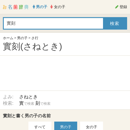
男の子
女の子
登録
ホーム
>
男の子
>
さ行
實刻(さねとき)
よみ:
さねとき
検索:
實
刻
で検索
で検索
實刻と書く男の子の名前
すべて
男の子
女の子