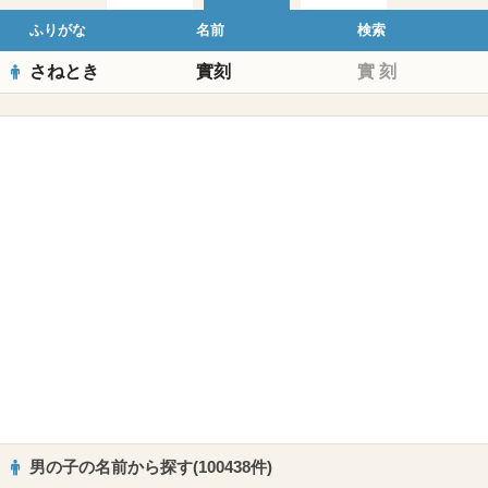
ふりがな
名前
検索
さねとき
實刻
實
刻
男の子の名前から探す(100438件)