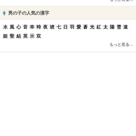
男の子の人気の漢字
水
風
心
音
幸
時
夜
琥
七
日
羽
愛
蒼
光
紅
太
陽
雪
速
姫
聖
結
英
示
双
もっと見る...