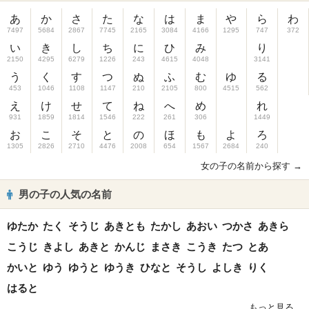
あ
か
さ
た
な
は
ま
や
ら
わ
7497
5684
2867
7745
2165
3084
4166
1295
747
372
い
き
し
ち
に
ひ
み
り
2150
4295
6279
1226
243
4615
4048
3141
う
く
す
つ
ぬ
ふ
む
ゆ
る
453
1046
1108
1147
210
2105
800
4515
562
え
け
せ
て
ね
へ
め
れ
931
1859
1814
1546
222
261
306
1449
お
こ
そ
と
の
ほ
も
よ
ろ
1305
2826
2710
4476
2008
654
1567
2684
240
女の子の名前から探す →
男の子の人気の名前
ゆたか
たく
そうじ
あきとも
たかし
あおい
つかさ
あきら
こうじ
きよし
あきと
かんじ
まさき
こうき
たつ
とあ
かいと
ゆう
ゆうと
ゆうき
ひなと
そうし
よしき
りく
はると
もっと見る...