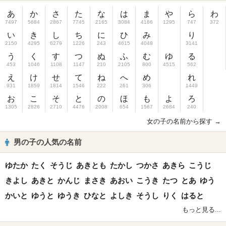
あ
か
さ
た
な
は
ま
や
ら
わ
7497
5684
2867
7745
2165
3084
4166
1295
747
372
い
き
し
ち
に
ひ
み
り
2150
4295
6279
1226
243
4615
4048
3141
う
く
す
つ
ぬ
ふ
む
ゆ
る
453
1046
1108
1147
210
2105
800
4515
562
え
け
せ
て
ね
へ
め
れ
931
1859
1814
1546
222
261
306
1449
お
こ
そ
と
の
ほ
も
よ
ろ
1305
2826
2710
4476
2008
654
1567
2684
240
女の子の名前から探す →
男の子の人気の名前
ゆたか
たく
そうじ
あきとも
たかし
つかさ
あきら
こうじ
きよし
あきと
かんじ
まさき
あおい
こうき
たつ
とあ
ゆう
かいと
ゆうと
ゆうき
ひなと
よしき
そうし
りく
はると
もっと見る...