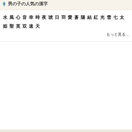
男の子の人気の漢字
水
風
心
音
幸
時
夜
琥
日
羽
愛
蒼
陽
結
紅
光
雪
七
太
姫
聖
英
双
速
天
もっと見る...