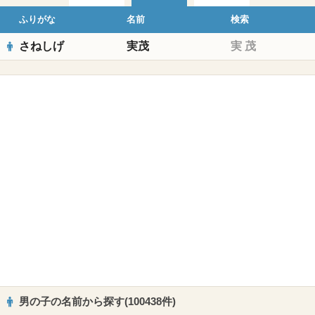
ふりがな
名前
検索
さねしげ
実茂
実
茂
男の子の名前から探す(100438件)