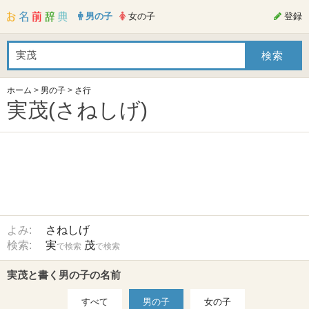
男の子
女の子
登録
ホーム
>
男の子
>
さ行
実茂(さねしげ)
よみ:
さねしげ
検索:
実
茂
で検索
で検索
実茂と書く男の子の名前
すべて
男の子
女の子