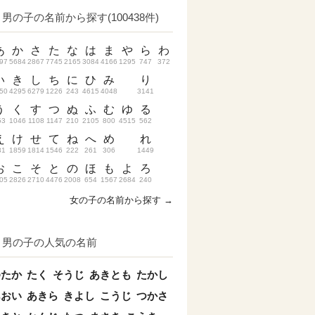
男の子の名前から探す(100438件)
あ
か
さ
た
な
は
ま
や
ら
わ
97
5684
2867
7745
2165
3084
4166
1295
747
372
い
き
し
ち
に
ひ
み
り
50
4295
6279
1226
243
4615
4048
3141
う
く
す
つ
ぬ
ふ
む
ゆ
る
53
1046
1108
1147
210
2105
800
4515
562
え
け
せ
て
ね
へ
め
れ
31
1859
1814
1546
222
261
306
1449
お
こ
そ
と
の
ほ
も
よ
ろ
05
2826
2710
4476
2008
654
1567
2684
240
女の子の名前から探す →
男の子の人気の名前
ゆたか
たく
そうじ
あきとも
たかし
あおい
あきら
きよし
こうじ
つかさ