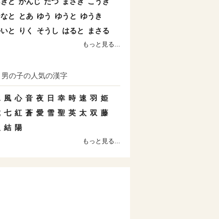
あきと
かんじ
たつ
まさき
こうき
ひなと
とあ
ゆう
ゆうと
ゆうき
かいと
りく
そうし
はると
まさる
もっと見る...
男の子の人気の漢字
水
風
心
音
夜
日
幸
時
速
羽
姫
琥
七
紅
蒼
愛
雪
聖
英
太
双
藤
八
結
陽
もっと見る...