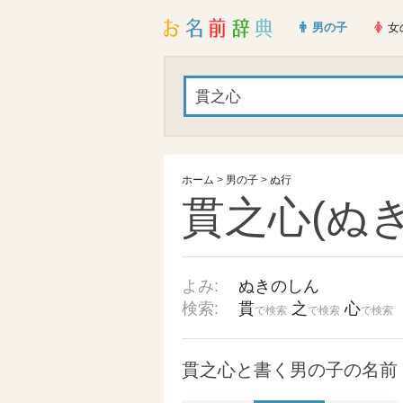
男の子
女
ホーム
>
男の子
>
ぬ行
貫之心(ぬ
よみ:
ぬきのしん
検索:
貫
之
心
で検索
で検索
で検索
貫之心と書く男の子の名前