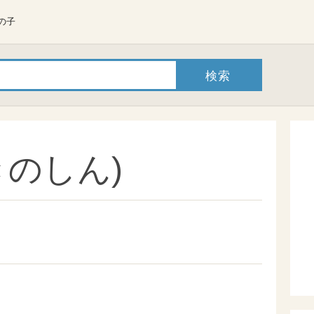
の子
きのしん)