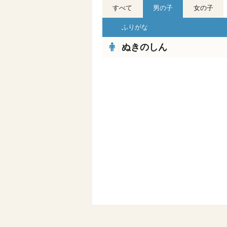
すべて
男の子
女の子
ふりがな
ぬきのしん