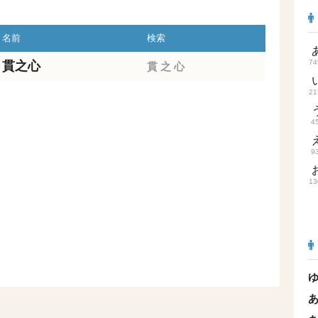
名前
検索
74
貫之心
貫
之
心
21
4
9
13