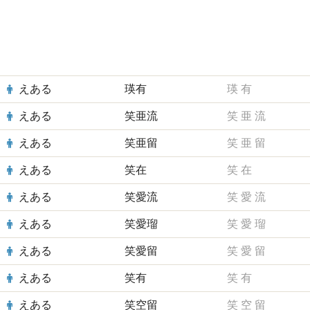
えある
瑛有
瑛
有
えある
笑亜流
笑
亜
流
えある
笑亜留
笑
亜
留
えある
笑在
笑
在
えある
笑愛流
笑
愛
流
えある
笑愛瑠
笑
愛
瑠
えある
笑愛留
笑
愛
留
えある
笑有
笑
有
えある
笑空留
笑
空
留