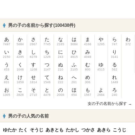
男の子の名前から探す(100438件)
あ
か
さ
た
な
は
ま
や
ら
わ
7497
5684
2867
7745
2165
3084
4166
1295
747
372
い
き
し
ち
に
ひ
み
り
2150
4295
6279
1226
243
4615
4048
3141
う
く
す
つ
ぬ
ふ
む
ゆ
る
453
1046
1108
1147
210
2105
800
4515
562
え
け
せ
て
ね
へ
め
れ
931
1859
1814
1546
222
261
306
1449
お
こ
そ
と
の
ほ
も
よ
ろ
1305
2826
2710
4476
2008
654
1567
2684
240
女の子の名前から探す →
男の子の人気の名前
ゆたか
たく
そうじ
あきとも
たかし
つかさ
あきら
こうじ