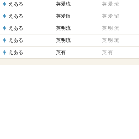
えある
英愛琉
英
愛
琉
えある
英愛留
英
愛
留
えある
英明流
英
明
流
えある
英明琉
英
明
琉
えある
英有
英
有