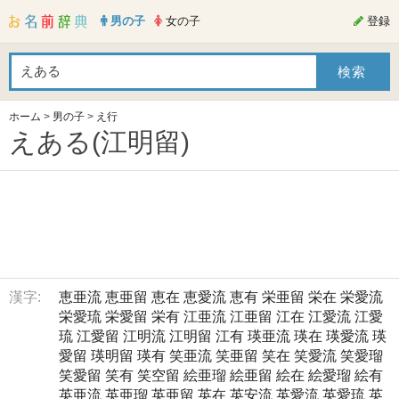
男の子
女の子
登録
ホーム
>
男の子
>
え行
えある(江明留)
漢字:
恵亜流
恵亜留
恵在
恵愛流
恵有
栄亜留
栄在
栄愛流
栄愛琉
栄愛留
栄有
江亜流
江亜留
江在
江愛流
江愛
琉
江愛留
江明流
江明留
江有
瑛亜流
瑛在
瑛愛流
瑛
愛留
瑛明留
瑛有
笑亜流
笑亜留
笑在
笑愛流
笑愛瑠
笑愛留
笑有
笑空留
絵亜瑠
絵亜留
絵在
絵愛瑠
絵有
英亜流
英亜瑠
英亜留
英在
英安流
英愛流
英愛琉
英