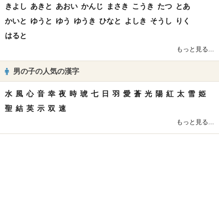
きよし
あきと
あおい
かんじ
まさき
こうき
たつ
とあ
かいと
ゆうと
ゆう
ゆうき
ひなと
よしき
そうし
りく
はると
もっと見る...
男の子の人気の漢字
水
風
心
音
幸
夜
時
琥
七
日
羽
愛
蒼
光
陽
紅
太
雪
姫
聖
結
英
示
双
速
もっと見る...