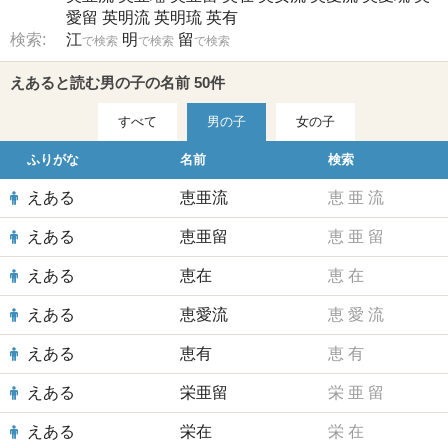
愛留
英明流
英明琉
英有
検索:
江
明
留
で検索
で検索
で検索
えあると読む男の子の名前 50件
すべて
男の子
女の子
ふりがな
名前
検索
えある
恵亜流
恵
亜
流
えある
恵亜留
恵
亜
留
えある
恵在
恵
在
えある
恵愛流
恵
愛
流
えある
恵有
恵
有
えある
栄亜留
栄
亜
留
えある
栄在
栄
在