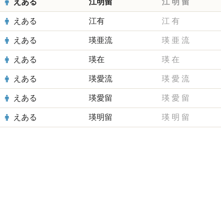
えある
江明留
江
明
留
えある
江有
江
有
えある
瑛亜流
瑛
亜
流
えある
瑛在
瑛
在
えある
瑛愛流
瑛
愛
流
えある
瑛愛留
瑛
愛
留
えある
瑛明留
瑛
明
留