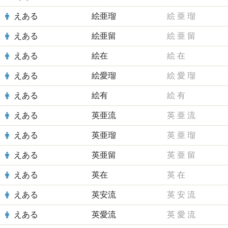
えある
絵亜瑠
絵
亜
瑠
えある
絵亜留
絵
亜
留
えある
絵在
絵
在
えある
絵愛瑠
絵
愛
瑠
えある
絵有
絵
有
えある
英亜流
英
亜
流
えある
英亜瑠
英
亜
瑠
えある
英亜留
英
亜
留
えある
英在
英
在
えある
英安流
英
安
流
えある
英愛流
英
愛
流