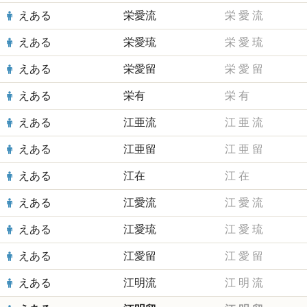
えある
栄愛流
栄
愛
流
えある
栄愛琉
栄
愛
琉
えある
栄愛留
栄
愛
留
えある
栄有
栄
有
えある
江亜流
江
亜
流
えある
江亜留
江
亜
留
えある
江在
江
在
えある
江愛流
江
愛
流
えある
江愛琉
江
愛
琉
えある
江愛留
江
愛
留
えある
江明流
江
明
流