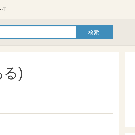
の子
る)