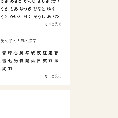
まさき
あきと
かんじ
よしき
たつ
こうき
とあ
ゆうき
ひなと
ゆう
ゆうと
かいと
りく
そうし
あさひ
もっと見る...
男の子の人気の漢字
水
音
時
心
風
幸
琥
夜
紅
姫
蒼
太
雪
七
光
愛
陽
結
日
英
双
示
藤
絢
羽
もっと見る...