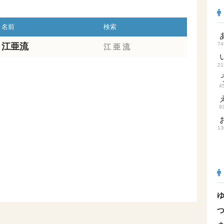
名前
検索
74
江亜流
江
亜
流
21
4
9
13