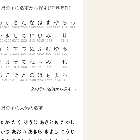
男の子の名前から探す(100438件)
あ
か
さ
た
な
は
ま
や
ら
わ
97
5684
2867
7745
2165
3084
4166
1295
747
372
い
き
し
ち
に
ひ
み
り
50
4295
6279
1226
243
4615
4048
3141
う
く
す
つ
ぬ
ふ
む
ゆ
る
53
1046
1108
1147
210
2105
800
4515
562
え
け
せ
て
ね
へ
め
れ
31
1859
1814
1546
222
261
306
1449
お
こ
そ
と
の
ほ
も
よ
ろ
05
2826
2710
4476
2008
654
1567
2684
240
女の子の名前から探す →
男の子の人気の名前
ゆたか
たく
そうじ
あきとも
たかし
つかさ
あおい
あきら
きよし
こうじ