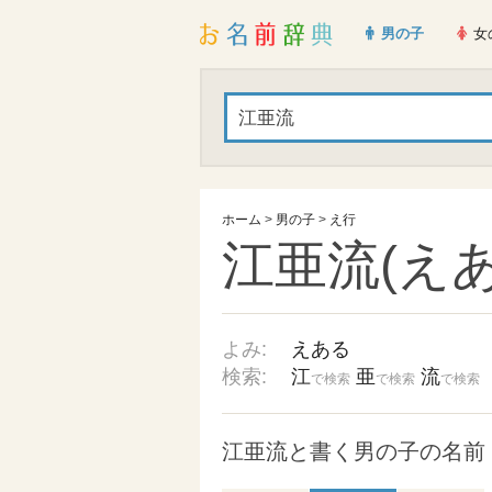
男の子
女
ホーム
>
男の子
>
え行
江亜流(えあ
よみ:
えある
検索:
江
亜
流
で検索
で検索
で検索
江亜流と書く男の子の名前