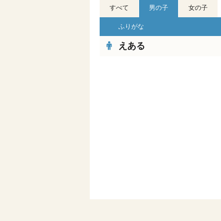
すべて
男の子
女の子
ふりがな
えある