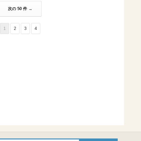
次の 50 件 →
1
2
3
4