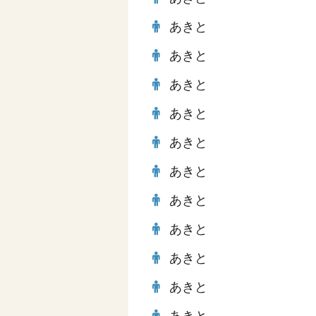
あきと
あきと
あきと
あきと
あきと
あきと
あきと
あきと
あきと
あきと