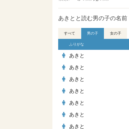
あきとと読む男の子の名前 
すべて
男の子
女の子
ふりがな
あきと
あきと
あきと
あきと
あきと
あきと
あきと