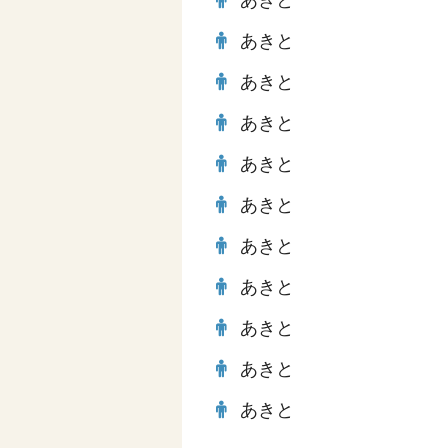
あきと
あきと
あきと
あきと
あきと
あきと
あきと
あきと
あきと
あきと
あきと