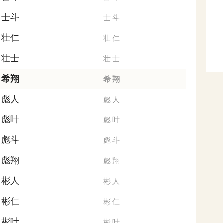
士斗
士
斗
壮仁
壮
仁
壮士
壮
士
希翔
希
翔
彪人
彪
人
彪叶
彪
叶
彪斗
彪
斗
彪翔
彪
翔
彬人
彬
人
彬仁
彬
仁
彬叶
彬
叶