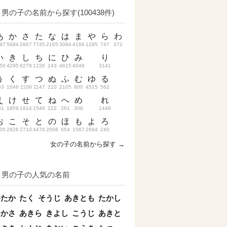
男の子の名前から探す(100438件)
あ
か
さ
た
な
は
ま
や
ら
わ
97
5684
2867
7745
2165
3084
4166
1295
747
372
い
き
し
ち
に
ひ
み
り
50
4295
6279
1226
243
4615
4048
3141
う
く
す
つ
ぬ
ふ
む
ゆ
る
53
1046
1108
1147
210
2105
800
4515
562
え
け
せ
て
ね
へ
め
れ
31
1859
1814
1546
222
261
306
1449
お
こ
そ
と
の
ほ
も
よ
ろ
05
2826
2710
4476
2008
654
1567
2684
240
女の子の名前から探す →
男の子の人気の名前
ゆたか
たく
そうじ
あきとも
たかし
つかさ
あきら
きよし
こうじ
あきと