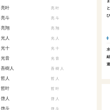
亮叶
亮
叶
亮斗
亮
斗
亮翔
亮
翔
光人
光
人
光十
光
十
光音
光
音
吾樹人
吾
樹
人
哲人
哲
人
哲叶
哲
叶
啓人
啓
人
啓斗
啓
斗