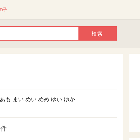
の子
あも
まい
めい
めめ
ゆい
ゆか
0件