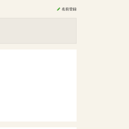
名前
登録