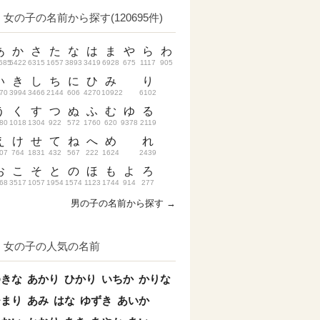
女の子の名前から探す(120695件)
あ
か
さ
た
な
は
ま
や
ら
わ
685
5422
6315
1657
3893
3419
6928
675
1117
905
い
き
し
ち
に
ひ
み
り
70
3994
3466
2144
606
4270
10922
6102
う
く
す
つ
ぬ
ふ
む
ゆ
る
80
1018
1304
922
572
1760
620
9378
2119
え
け
せ
て
ね
へ
め
れ
07
764
1831
432
567
222
1624
2439
お
こ
そ
と
の
ほ
も
よ
ろ
68
3517
1057
1954
1574
1123
1744
914
277
男の子の名前から探す →
女の子の人気の名前
ゆきな
あかり
ひかり
いちか
かりな
ひまり
あみ
はな
ゆずき
あいか