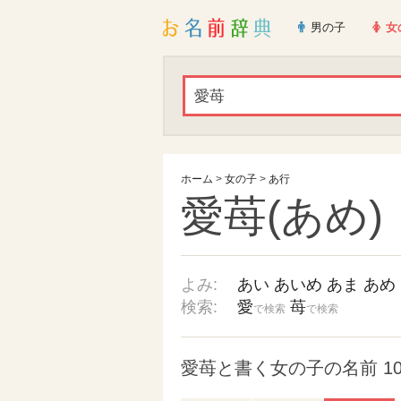
男の子
女
ホーム
>
女の子
>
あ行
愛苺(あめ)
よみ:
あい
あいめ
あま
あめ
検索:
愛
苺
で検索
で検索
愛苺と書く女の子の名前 1