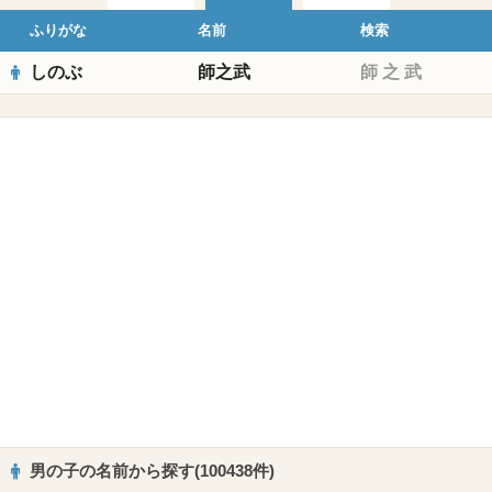
ふりがな
名前
検索
しのぶ
師之武
師
之
武
男の子の名前から探す(100438件)