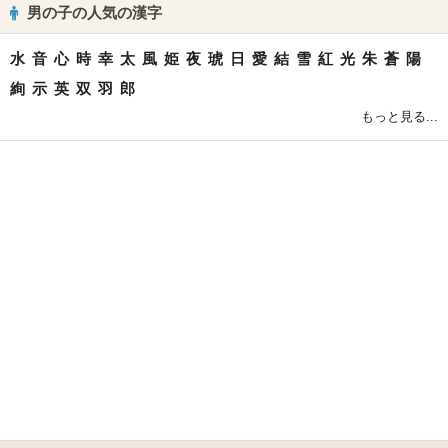
男の子の人気の漢字
水
音
心
時
幸
太
風
姫
夜
琥
日
愛
結
雪
紅
光
朱
蒼
陽
絢
示
英
双
羽
郎
もっと見る...