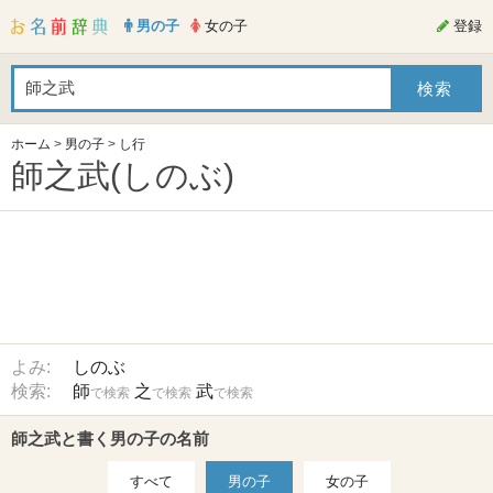
男の子
女の子
登録
ホーム
>
男の子
>
し行
師之武(しのぶ)
よみ:
しのぶ
検索:
師
之
武
で検索
で検索
で検索
師之武と書く男の子の名前
すべて
男の子
女の子