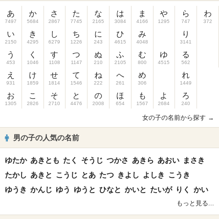
あ
か
さ
た
な
は
ま
や
ら
わ
7497
5684
2867
7745
2165
3084
4166
1295
747
372
い
き
し
ち
に
ひ
み
り
2150
4295
6279
1226
243
4615
4048
3141
う
く
す
つ
ぬ
ふ
む
ゆ
る
453
1046
1108
1147
210
2105
800
4515
562
え
け
せ
て
ね
へ
め
れ
931
1859
1814
1546
222
261
306
1449
お
こ
そ
と
の
ほ
も
よ
ろ
1305
2826
2710
4476
2008
654
1567
2684
240
女の子の名前から探す →
男の子の人気の名前
ゆたか
あきとも
たく
そうじ
つかさ
あきら
あおい
まさき
たかし
あきと
こうじ
とあ
たつ
きよし
よしき
こうき
ゆうき
かんじ
ゆう
ゆうと
ひなと
かいと
たいが
りく
かい
もっと見る...