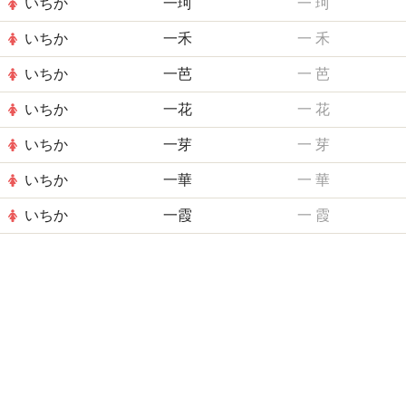
いちか
一珂
一
珂
いちか
一禾
一
禾
いちか
一芭
一
芭
いちか
一花
一
花
いちか
一芽
一
芽
いちか
一華
一
華
いちか
一霞
一
霞