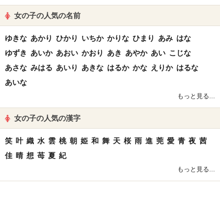
女の子の人気の名前
ゆきな
あかり
ひかり
いちか
かりな
ひまり
あみ
はな
ゆずき
あいか
あおい
かおり
あき
あやか
あい
こじな
あさな
みはる
あいり
あきな
はるか
かな
えりか
はるな
あいな
もっと見る...
女の子の人気の漢字
笑
叶
織
水
雲
桃
朝
姫
和
舞
天
桜
雨
進
莞
愛
青
夜
茜
佳
晴
想
苺
夏
紀
もっと見る...