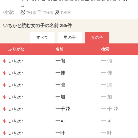
→
検索:
彩
千
夏
で検索
で検索
で検索
いちかと読む女の子の名前 285件
すべて
男の子
女の子
ふりがな
名前
検索
いちか
一伽
一
伽
いちか
一佳
一
佳
いちか
一凛
一
凛
いちか
一加
一
加
いちか
一千花
一
千
花
いちか
一可
一
可
いちか
一叶
一
叶