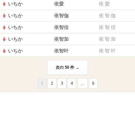
いちか
依愛
依
愛
いちか
依智伽
依
智
伽
いちか
依智佳
依
智
佳
いちか
依智加
依
智
加
いちか
依智叶
依
智
叶
次の 50 件 →
1
2
3
4
...
6