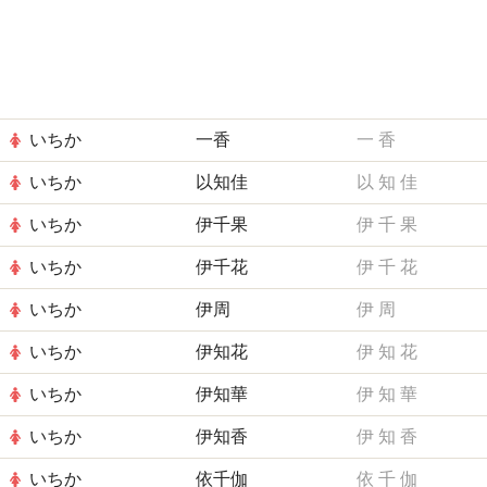
いちか
一香
一
香
いちか
以知佳
以
知
佳
いちか
伊千果
伊
千
果
いちか
伊千花
伊
千
花
いちか
伊周
伊
周
いちか
伊知花
伊
知
花
いちか
伊知華
伊
知
華
いちか
伊知香
伊
知
香
いちか
依千伽
依
千
伽