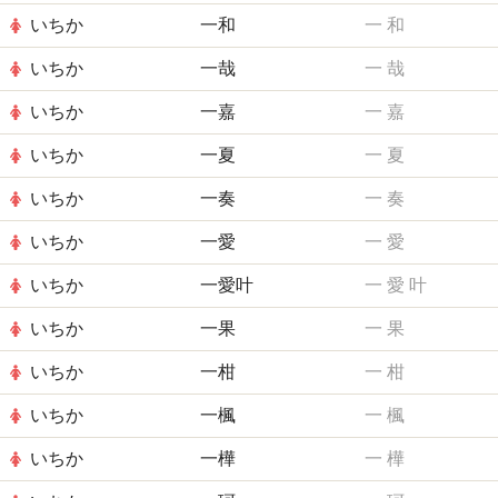
いちか
一和
一
和
いちか
一哉
一
哉
いちか
一嘉
一
嘉
いちか
一夏
一
夏
いちか
一奏
一
奏
いちか
一愛
一
愛
いちか
一愛叶
一
愛
叶
いちか
一果
一
果
いちか
一柑
一
柑
いちか
一楓
一
楓
いちか
一樺
一
樺