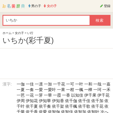
男の子
女の子
登録
ホーム
>
女の子
>
い行
いちか(彩千夏)
漢字:
一伽
一佳
一凛
一加
一千花
一可
一叶
一和
一哉
一嘉
一夏
一奏
一愛
一愛叶
一果
一柑
一楓
一樺
一珂
一禾
一芭
一花
一芽
一華
一霞
一香
以知佳
伊千果
伊千花
伊周
伊知花
伊知華
伊知香
依千伽
依千佳
依千加
依
千叶
依千夏
依千奏
依千架
依千楓
依千歌
依千花
依
千華
依千香
依愛
依智伽
依智佳
依智加
依智叶
次へ