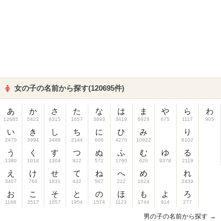
女の子の名前から探す(120695件)
あ
か
さ
た
な
は
ま
や
ら
わ
12685
5422
6315
1657
3893
3419
6928
675
1117
905
い
き
し
ち
に
ひ
み
り
2470
3994
3466
2144
606
4270
10922
6102
う
く
す
つ
ぬ
ふ
む
ゆ
る
1380
1018
1304
922
572
1760
620
9378
2119
え
け
せ
て
ね
へ
め
れ
3407
764
1831
432
567
222
1624
2439
お
こ
そ
と
の
ほ
も
よ
ろ
1168
3517
1057
1954
1574
1123
1744
914
277
男の子の名前から探す →