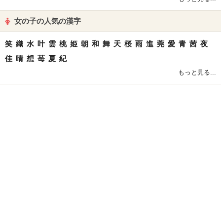
女の子の人気の漢字
笑
織
水
叶
雲
桃
姫
朝
和
舞
天
桜
雨
進
莞
愛
青
茜
夜
佳
晴
想
苺
夏
紀
もっと見る...