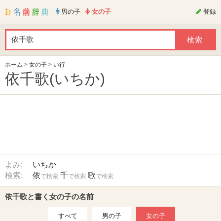
男の子
女の子
登録
ホーム
>
女の子
>
い行
依千歌(いちか)
よみ:
いちか
検索:
依
千
歌
で検索
で検索
で検索
依千歌と書く女の子の名前
すべて
男の子
女の子