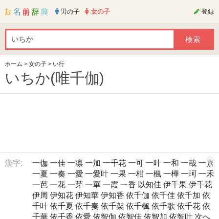
男の子
女の子
登録
ホーム
>
女の子
>
い行
いちか(唯千伽)
漢字:
一伽
一佳
一凛
一加
一千花
一可
一叶
一和
一哉
一嘉
一夏
一奏
一愛
一愛叶
一果
一柑
一楓
一樺
一珂
一禾
一芭
一花
一芽
一華
一霞
一香
以知佳
伊千果
伊千花
伊周
伊知花
伊知華
伊知香
依千伽
依千佳
依千加
依
千叶
依千夏
依千奏
依千架
依千楓
依千歌
依千花
依
千華
依千香
依愛
依智伽
依智佳
依智加
依智叶
次へ