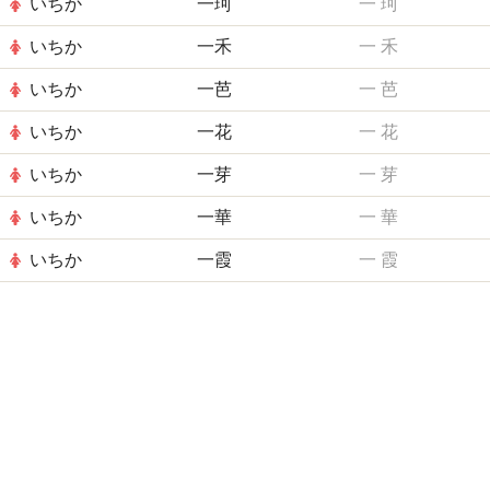
いちか
一珂
一
珂
いちか
一禾
一
禾
いちか
一芭
一
芭
いちか
一花
一
花
いちか
一芽
一
芽
いちか
一華
一
華
いちか
一霞
一
霞