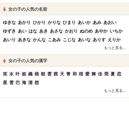
女の子の人気の名前
ゆきな
あかり
ひかり
かりな
ひまり
あいか
あみ
あおい
ゆずき
あい
はな
あき
あさな
かおり
ぬのめ
あやか
いちか
あいり
あきな
かんな
こあみ
こじな
あいな
ありす
えりか
もっと見る...
女の子の人気の漢字
笑
水
叶
姫
織
桃
朝
雲
茜
天
青
和
桜
愛
舞
佳
莞
夏
恋
星
雪
巴
海
清
想
もっと見る...