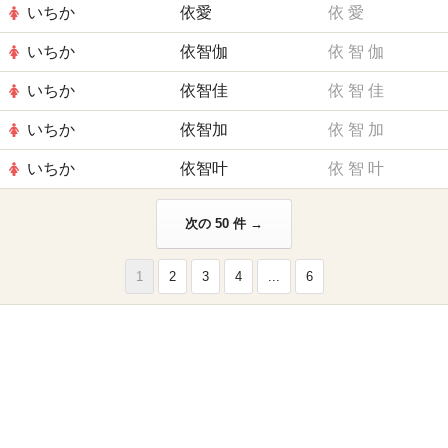
いちか
依愛
依
愛
いちか
依智伽
依
智
伽
いちか
依智佳
依
智
佳
いちか
依智加
依
智
加
いちか
依智叶
依
智
叶
次の 50 件 →
1
2
3
4
...
6