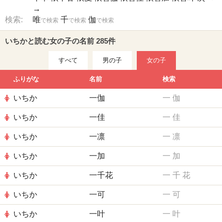
→
検索:
唯
千
伽
で検索
で検索
で検索
いちかと読む女の子の名前 285件
すべて
男の子
女の子
ふりがな
名前
検索
いちか
一伽
一
伽
いちか
一佳
一
佳
いちか
一凛
一
凛
いちか
一加
一
加
いちか
一千花
一
千
花
いちか
一可
一
可
いちか
一叶
一
叶