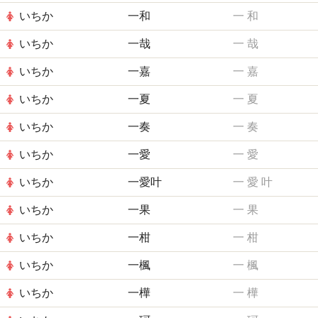
いちか
一和
一
和
いちか
一哉
一
哉
いちか
一嘉
一
嘉
いちか
一夏
一
夏
いちか
一奏
一
奏
いちか
一愛
一
愛
いちか
一愛叶
一
愛
叶
いちか
一果
一
果
いちか
一柑
一
柑
いちか
一楓
一
楓
いちか
一樺
一
樺