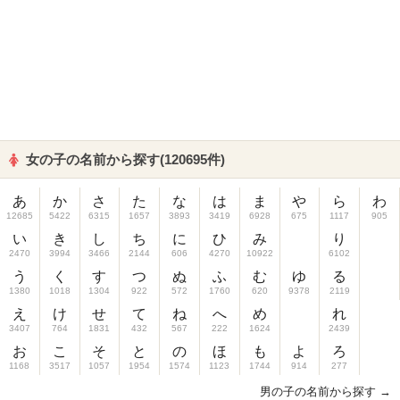
女の子の名前から探す(120695件)
あ
か
さ
た
な
は
ま
や
ら
わ
12685
5422
6315
1657
3893
3419
6928
675
1117
905
い
き
し
ち
に
ひ
み
り
2470
3994
3466
2144
606
4270
10922
6102
う
く
す
つ
ぬ
ふ
む
ゆ
る
1380
1018
1304
922
572
1760
620
9378
2119
え
け
せ
て
ね
へ
め
れ
3407
764
1831
432
567
222
1624
2439
お
こ
そ
と
の
ほ
も
よ
ろ
1168
3517
1057
1954
1574
1123
1744
914
277
男の子の名前から探す →