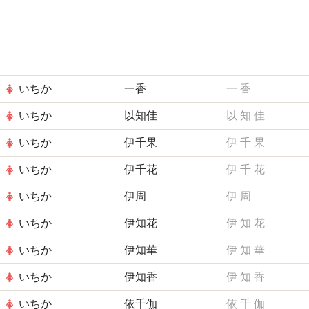
いちか
一香
一
香
いちか
以知佳
以
知
佳
いちか
伊千果
伊
千
果
いちか
伊千花
伊
千
花
いちか
伊周
伊
周
いちか
伊知花
伊
知
花
いちか
伊知華
伊
知
華
いちか
伊知香
伊
知
香
いちか
依千伽
依
千
伽