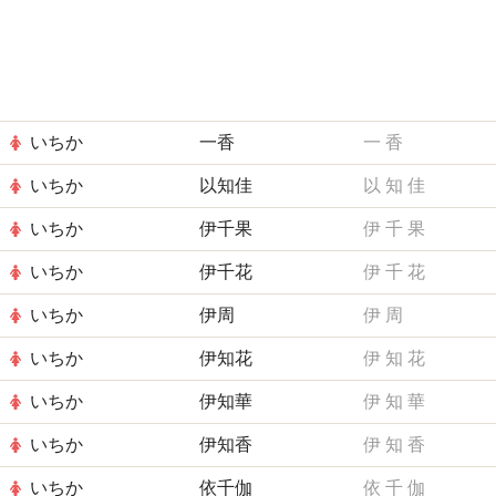
いちか
一香
一
香
いちか
以知佳
以
知
佳
いちか
伊千果
伊
千
果
いちか
伊千花
伊
千
花
いちか
伊周
伊
周
いちか
伊知花
伊
知
花
いちか
伊知華
伊
知
華
いちか
伊知香
伊
知
香
いちか
依千伽
依
千
伽