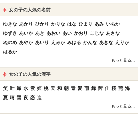
女の子の人気の名前
ゆきな
あかり
ひかり
かりな
はな
ひまり
あみ
いちか
ゆずき
あいか
あき
あおい
あい
かおり
こじな
あさな
ぬのめ
あやか
あいり
えみか
みはる
かんな
あきな
えりか
はるか
もっと見る...
女の子の人気の漢字
笑
叶
織
水
雲
姫
桃
天
和
朝
青
愛
雨
舞
茜
佳
桜
莞
海
夏
晴
雷
夜
恋
進
もっと見る...