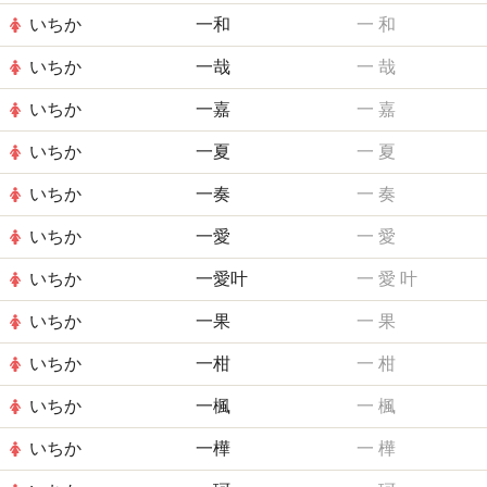
いちか
一和
一
和
いちか
一哉
一
哉
いちか
一嘉
一
嘉
いちか
一夏
一
夏
いちか
一奏
一
奏
いちか
一愛
一
愛
いちか
一愛叶
一
愛
叶
いちか
一果
一
果
いちか
一柑
一
柑
いちか
一楓
一
楓
いちか
一樺
一
樺