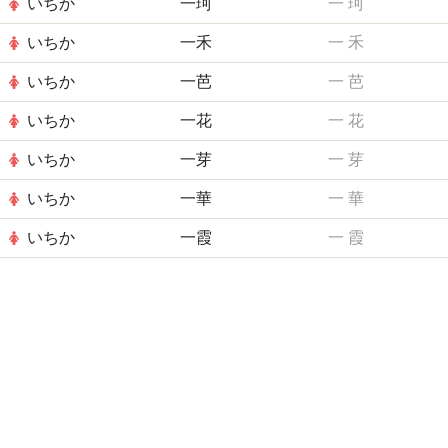
いちか
一珂
一
珂
いちか
一禾
一
禾
いちか
一芭
一
芭
いちか
一花
一
花
いちか
一芽
一
芽
いちか
一華
一
華
いちか
一霞
一
霞