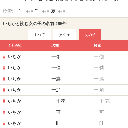
→
検索:
唯
千
夏
で検索
で検索
で検索
いちかと読む女の子の名前 285件
すべて
男の子
女の子
ふりがな
名前
検索
いちか
一伽
一
伽
いちか
一佳
一
佳
いちか
一凛
一
凛
いちか
一加
一
加
いちか
一千花
一
千
花
いちか
一可
一
可
いちか
一叶
一
叶