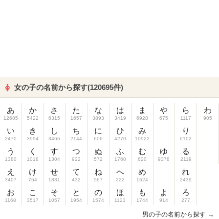
女の子の名前から探す(120695件)
あ
か
さ
た
な
は
ま
や
ら
わ
12685
5422
6315
1657
3893
3419
6928
675
1117
905
い
き
し
ち
に
ひ
み
り
2470
3994
3466
2144
606
4270
10922
6102
う
く
す
つ
ぬ
ふ
む
ゆ
る
1380
1018
1304
922
572
1760
620
9378
2119
え
け
せ
て
ね
へ
め
れ
3407
764
1831
432
567
222
1624
2439
お
こ
そ
と
の
ほ
も
よ
ろ
1168
3517
1057
1954
1574
1123
1744
914
277
男の子の名前から探す →