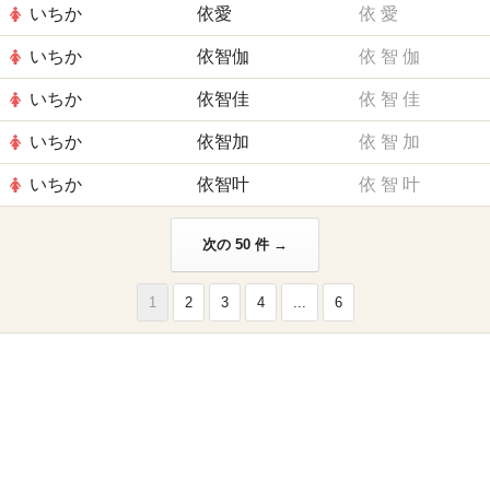
いちか
依愛
依
愛
いちか
依智伽
依
智
伽
いちか
依智佳
依
智
佳
いちか
依智加
依
智
加
いちか
依智叶
依
智
叶
次の 50 件 →
1
2
3
4
...
6