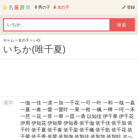
男の子
女の子
登録
ホーム
>
女の子
>
い行
いちか(唯千夏)
漢字:
一伽
一佳
一凛
一加
一千花
一可
一叶
一和
一哉
一嘉
一夏
一奏
一愛
一愛叶
一果
一柑
一楓
一樺
一珂
一禾
一芭
一花
一芽
一華
一霞
一香
以知佳
伊千果
伊千花
伊周
伊知花
伊知華
伊知香
依千伽
依千佳
依千加
依
千叶
依千夏
依千奏
依千架
依千楓
依千歌
依千花
依
千華
依千香
依愛
依智伽
依智佳
依智加
依智叶
次へ