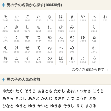
男の子の名前から探す(100438件)
あ
か
さ
た
な
は
ま
や
ら
わ
7497
5684
2867
7745
2165
3084
4166
1295
747
372
い
き
し
ち
に
ひ
み
り
2150
4295
6279
1226
243
4615
4048
3141
う
く
す
つ
ぬ
ふ
む
ゆ
る
453
1046
1108
1147
210
2105
800
4515
562
え
け
せ
て
ね
へ
め
れ
931
1859
1814
1546
222
261
306
1449
お
こ
そ
と
の
ほ
も
よ
ろ
1305
2826
2710
4476
2008
654
1567
2684
240
女の子の名前から探す →
男の子の人気の名前
ゆたか
たく
そうじ
あきとも
たかし
あおい
つかさ
こうじ
あきら
きよし
あきと
かんじ
まさき
たつ
こうき
とあ
ひなと
ゆうと
ゆう
かいと
ゆうき
そうし
りく
まさる