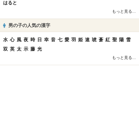
はると
もっと見る...
男の子の人気の漢字
水
心
風
夜
時
日
幸
音
七
愛
羽
姫
速
琥
蒼
紅
聖
陽
雪
双
英
太
示
藤
光
もっと見る...