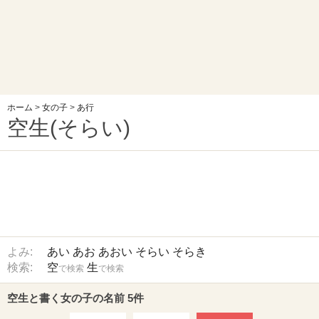
ホーム
>
女の子
>
あ行
空生(そらい)
よみ:
あい
あお
あおい
そらい
そらき
検索:
空
生
で検索
で検索
空生と書く女の子の名前 5件