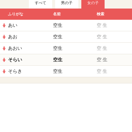
すべて
男の子
女の子
ふりがな
名前
検索
あい
空生
空
生
あお
空生
空
生
あおい
空生
空
生
そらい
空生
空
生
そらき
空生
空
生