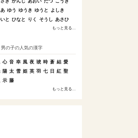
まさき
かんじ
あおい
たつ
こうき
とあ
ゆう
ゆうき
ゆうと
よしき
かいと
ひなと
りく
そうし
あさひ
もっと見る...
男の子の人気の漢字
水
心
音
幸
風
夜
琥
時
蒼
結
愛
光
陽
太
雪
姫
英
羽
七
日
紅
聖
双
示
藤
もっと見る...