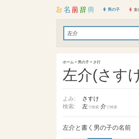
男の子
女
ホーム
>
男の子
>
さ行
左介(さすけ
よみ:
さすけ
検索:
左
介
で検索
で検索
左介と書く男の子の名前