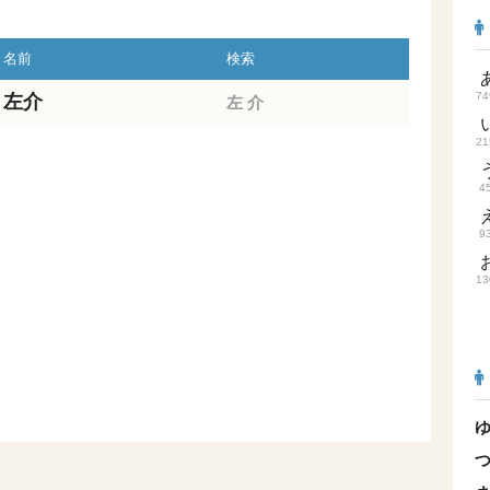
名前
検索
74
左介
左
介
21
4
9
13