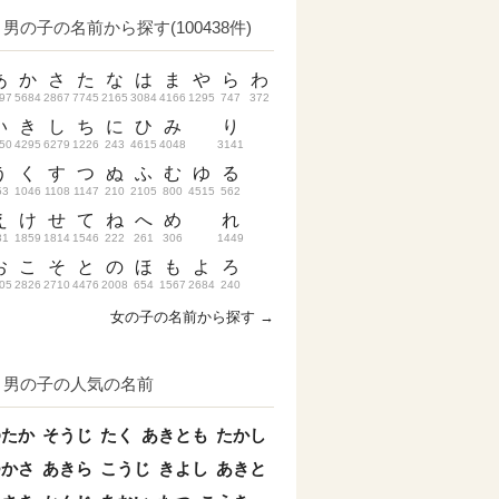
男の子の名前から探す(100438件)
あ
か
さ
た
な
は
ま
や
ら
わ
97
5684
2867
7745
2165
3084
4166
1295
747
372
い
き
し
ち
に
ひ
み
り
50
4295
6279
1226
243
4615
4048
3141
う
く
す
つ
ぬ
ふ
む
ゆ
る
53
1046
1108
1147
210
2105
800
4515
562
え
け
せ
て
ね
へ
め
れ
31
1859
1814
1546
222
261
306
1449
お
こ
そ
と
の
ほ
も
よ
ろ
05
2826
2710
4476
2008
654
1567
2684
240
女の子の名前から探す →
男の子の人気の名前
ゆたか
そうじ
たく
あきとも
たかし
つかさ
あきら
こうじ
きよし
あきと