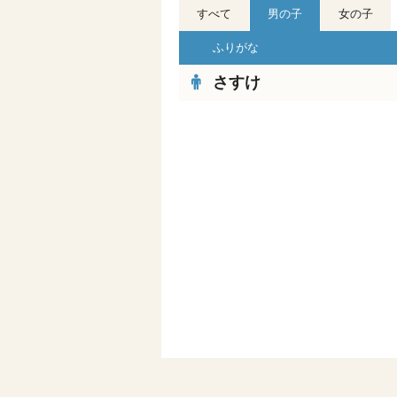
すべて
男の子
女の子
ふりがな
さすけ