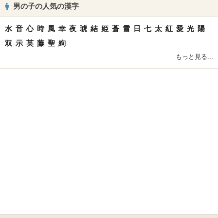
男の子の人気の漢字
水
音
心
時
風
幸
夜
琥
結
姫
蒼
雪
日
七
太
紅
愛
光
陽
双
示
英
藤
聖
絢
もっと見る...