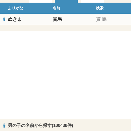
ふりがな
名前
検索
ぬきま
貫馬
貫
馬
男の子の名前から探す(100438件)