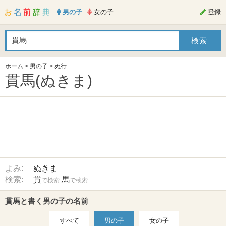
男の子
女の子
登録
ホーム
>
男の子
>
ぬ行
貫馬(ぬきま)
よみ:
ぬきま
検索:
貫
馬
で検索
で検索
貫馬と書く男の子の名前
すべて
男の子
女の子