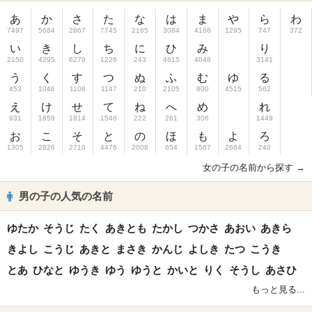
あ
か
さ
た
な
は
ま
や
ら
わ
7497
5684
2867
7745
2165
3084
4166
1295
747
372
い
き
し
ち
に
ひ
み
り
2150
4295
6279
1226
243
4615
4048
3141
う
く
す
つ
ぬ
ふ
む
ゆ
る
453
1046
1108
1147
210
2105
800
4515
562
え
け
せ
て
ね
へ
め
れ
931
1859
1814
1546
222
261
306
1449
お
こ
そ
と
の
ほ
も
よ
ろ
1305
2826
2710
4476
2008
654
1567
2684
240
女の子の名前から探す →
男の子の人気の名前
ゆたか
そうじ
たく
あきとも
たかし
つかさ
あおい
あきら
きよし
こうじ
あきと
まさき
かんじ
よしき
たつ
こうき
とあ
ひなと
ゆうき
ゆう
ゆうと
かいと
りく
そうし
あさひ
もっと見る...