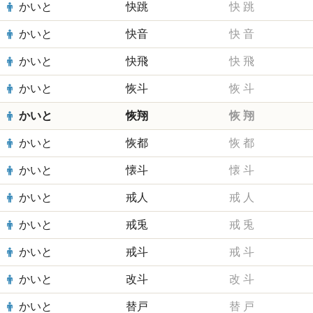
かいと
快跳
快
跳
かいと
快音
快
音
かいと
快飛
快
飛
かいと
恢斗
恢
斗
かいと
恢翔
恢
翔
かいと
恢都
恢
都
かいと
懐斗
懐
斗
かいと
戒人
戒
人
かいと
戒兎
戒
兎
かいと
戒斗
戒
斗
かいと
改斗
改
斗
かいと
替戸
替
戸