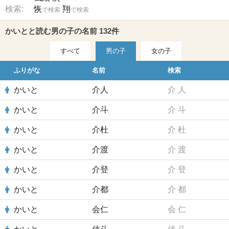
検索:
恢
翔
で検索
で検索
かいとと読む男の子の名前 132件
すべて
男の子
女の子
ふりがな
名前
検索
かいと
介人
介
人
かいと
介斗
介
斗
かいと
介杜
介
杜
かいと
介渡
介
渡
かいと
介登
介
登
かいと
介都
介
都
かいと
会仁
会
仁