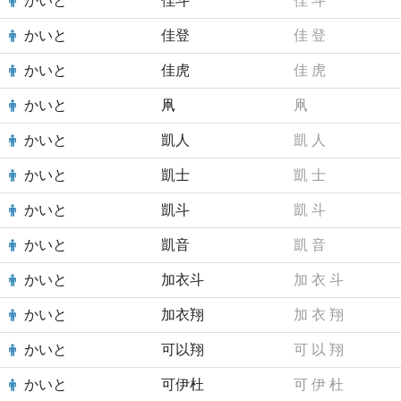
かいと
佳斗
佳
斗
かいと
佳登
佳
登
かいと
佳虎
佳
虎
かいと
凧
凧
かいと
凱人
凱
人
かいと
凱士
凱
士
かいと
凱斗
凱
斗
かいと
凱音
凱
音
かいと
加衣斗
加
衣
斗
かいと
加衣翔
加
衣
翔
かいと
可以翔
可
以
翔
かいと
可伊杜
可
伊
杜