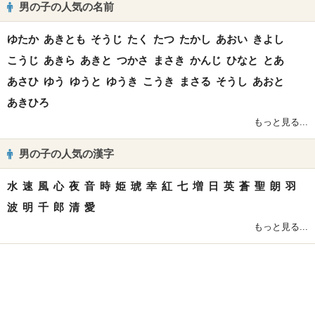
男の子の人気の名前
ゆたか
あきとも
そうじ
たく
たつ
たかし
あおい
きよし
こうじ
あきら
あきと
つかさ
まさき
かんじ
ひなと
とあ
あさひ
ゆう
ゆうと
ゆうき
こうき
まさる
そうし
あおと
あきひろ
もっと見る...
男の子の人気の漢字
水
速
風
心
夜
音
時
姫
琥
幸
紅
七
増
日
英
蒼
聖
朗
羽
波
明
千
郎
清
愛
もっと見る...