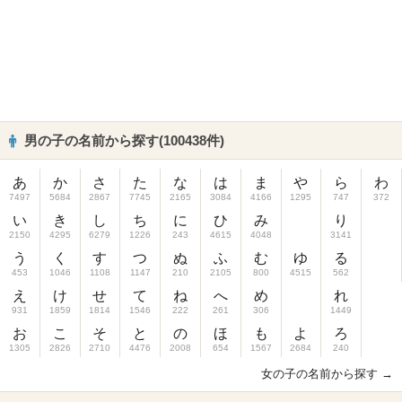
男の子の名前から探す(100438件)
あ
か
さ
た
な
は
ま
や
ら
わ
7497
5684
2867
7745
2165
3084
4166
1295
747
372
い
き
し
ち
に
ひ
み
り
2150
4295
6279
1226
243
4615
4048
3141
う
く
す
つ
ぬ
ふ
む
ゆ
る
453
1046
1108
1147
210
2105
800
4515
562
え
け
せ
て
ね
へ
め
れ
931
1859
1814
1546
222
261
306
1449
お
こ
そ
と
の
ほ
も
よ
ろ
1305
2826
2710
4476
2008
654
1567
2684
240
女の子の名前から探す →