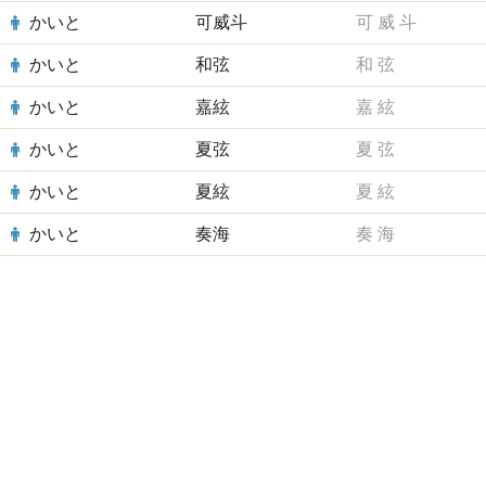
かいと
可威斗
可
威
斗
かいと
和弦
和
弦
かいと
嘉絃
嘉
絃
かいと
夏弦
夏
弦
かいと
夏絃
夏
絃
かいと
奏海
奏
海