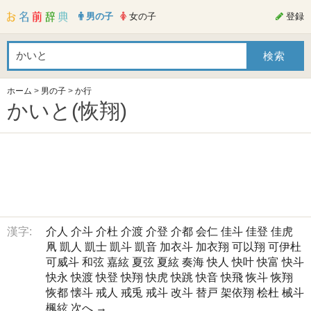
男の子
女の子
登録
ホーム
>
男の子
>
か行
かいと(恢翔)
漢字:
介人
介斗
介杜
介渡
介登
介都
会仁
佳斗
佳登
佳虎
凧
凱人
凱士
凱斗
凱音
加衣斗
加衣翔
可以翔
可伊杜
可威斗
和弦
嘉絃
夏弦
夏絃
奏海
快人
快叶
快富
快斗
快永
快渡
快登
快翔
快虎
快跳
快音
快飛
恢斗
恢翔
恢都
懐斗
戒人
戒兎
戒斗
改斗
替戸
架依翔
桧杜
械斗
楓絃
次へ →