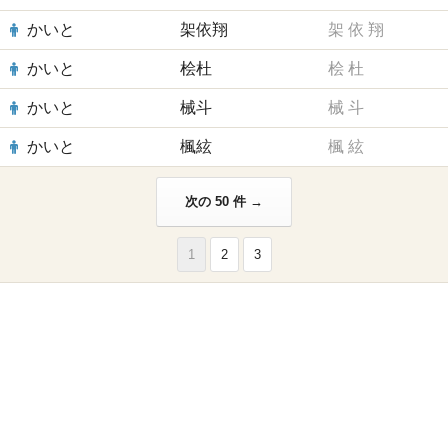
かいと
架依翔
架
依
翔
かいと
桧杜
桧
杜
かいと
械斗
械
斗
かいと
楓絃
楓
絃
次の 50 件 →
1
2
3