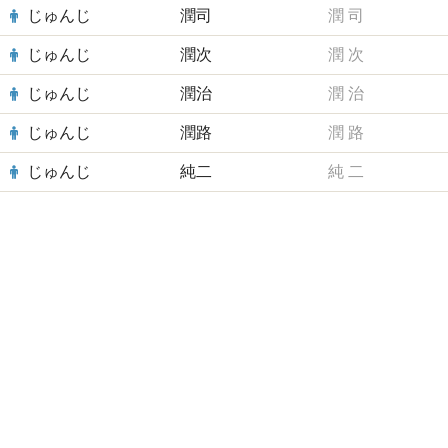
じゅんじ
潤司
潤
司
じゅんじ
潤次
潤
次
じゅんじ
潤治
潤
治
じゅんじ
潤路
潤
路
じゅんじ
純二
純
二