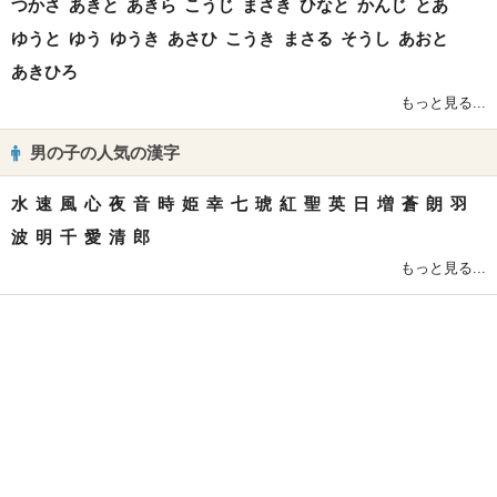
つかさ
あきと
あきら
こうじ
まさき
ひなと
かんじ
とあ
ゆうと
ゆう
ゆうき
あさひ
こうき
まさる
そうし
あおと
あきひろ
もっと見る...
男の子の人気の漢字
水
速
風
心
夜
音
時
姫
幸
七
琥
紅
聖
英
日
増
蒼
朗
羽
波
明
千
愛
清
郎
もっと見る...