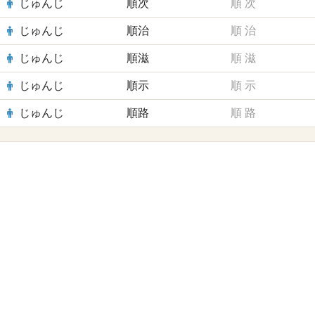
じゅんじ
順次
順
次
じゅんじ
順治
順
治
じゅんじ
順滋
順
滋
じゅんじ
順示
順
示
じゅんじ
順路
順
路