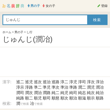
男の子
女の子
登録
ホーム
>
男の子
>
し行
じゅんじ(潤冶)
漢字:
巡二
巡児
巡次
巡治
巡路
淳二
淳児
淳司
淳次
淳治
淳示
淳路
準二
準児
準次
準治
準路
潤二
潤児
潤冶
潤司
潤次
潤治
潤路
純二
純児
純司
純志
純次
純治
純路
順二
順児
順司
順慈
順次
順治
順滋
順示
順路
検索:
潤
冶
で検索
で検索