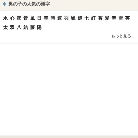
男の子の人気の漢字
水
心
夜
音
風
日
幸
時
速
羽
琥
姫
七
紅
蒼
愛
聖
雪
英
太
双
八
結
藤
陽
もっと見る...