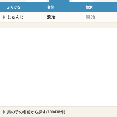
ふりがな
名前
検索
じゅんじ
潤冶
潤
冶
男の子の名前から探す(100438件)