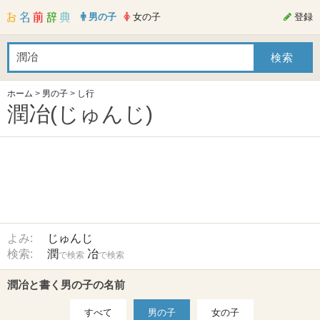
男の子
女の子
登録
ホーム
>
男の子
>
し行
潤冶(じゅんじ)
よみ:
じゅんじ
検索:
潤
冶
で検索
で検索
潤冶と書く男の子の名前
すべて
男の子
女の子