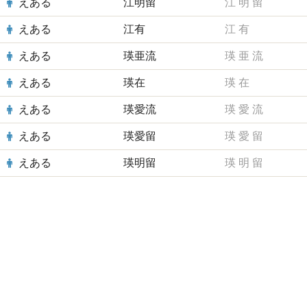
えある
江明留
江
明
留
えある
江有
江
有
えある
瑛亜流
瑛
亜
流
えある
瑛在
瑛
在
えある
瑛愛流
瑛
愛
流
えある
瑛愛留
瑛
愛
留
えある
瑛明留
瑛
明
留