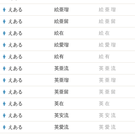
えある
絵亜瑠
絵
亜
瑠
えある
絵亜留
絵
亜
留
えある
絵在
絵
在
えある
絵愛瑠
絵
愛
瑠
えある
絵有
絵
有
えある
英亜流
英
亜
流
えある
英亜瑠
英
亜
瑠
えある
英亜留
英
亜
留
えある
英在
英
在
えある
英安流
英
安
流
えある
英愛流
英
愛
流