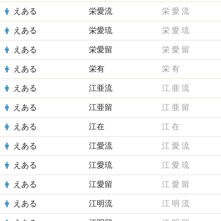
えある
栄愛流
栄
愛
流
えある
栄愛琉
栄
愛
琉
えある
栄愛留
栄
愛
留
えある
栄有
栄
有
えある
江亜流
江
亜
流
えある
江亜留
江
亜
留
えある
江在
江
在
えある
江愛流
江
愛
流
えある
江愛琉
江
愛
琉
えある
江愛留
江
愛
留
えある
江明流
江
明
流