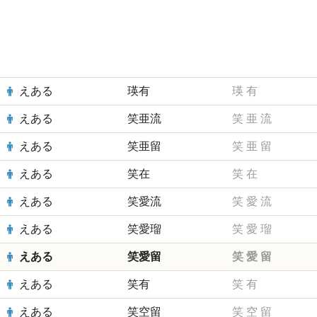
えある
瑛有
瑛
有
えある
笑亜流
笑
亜
流
えある
笑亜留
笑
亜
留
えある
笑在
笑
在
えある
笑愛流
笑
愛
流
えある
笑愛瑠
笑
愛
瑠
えある
笑愛留
笑
愛
留
えある
笑有
笑
有
えある
笑空留
笑
空
留