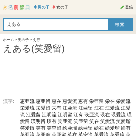
男の子
女の子
登録
ホーム
>
男の子
>
え行
えある(笑愛留)
漢字:
恵亜流
恵亜留
恵在
恵愛流
恵有
栄亜留
栄在
栄愛流
栄愛琉
栄愛留
栄有
江亜流
江亜留
江在
江愛流
江愛
琉
江愛留
江明流
江明留
江有
瑛亜流
瑛在
瑛愛流
瑛
愛留
瑛明留
瑛有
笑亜流
笑亜留
笑在
笑愛流
笑愛瑠
笑愛留
笑有
笑空留
絵亜瑠
絵亜留
絵在
絵愛瑠
絵有
英亜流
英亜瑠
英亜留
英在
英安流
英愛流
英愛琉
英