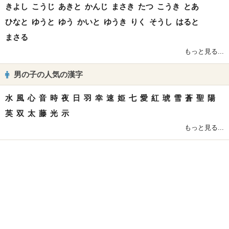
きよし
こうじ
あきと
かんじ
まさき
たつ
こうき
とあ
ひなと
ゆうと
ゆう
かいと
ゆうき
りく
そうし
はると
まさる
もっと見る...
男の子の人気の漢字
水
風
心
音
時
夜
日
羽
幸
速
姫
七
愛
紅
琥
雪
蒼
聖
陽
英
双
太
藤
光
示
もっと見る...