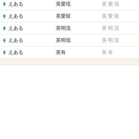
えある
英愛琉
英
愛
琉
えある
英愛留
英
愛
留
えある
英明流
英
明
流
えある
英明琉
英
明
琉
えある
英有
英
有