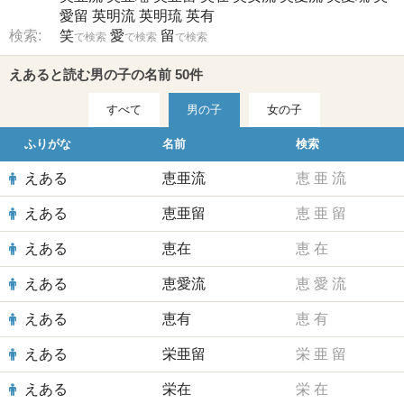
愛留
英明流
英明琉
英有
検索:
笑
愛
留
で検索
で検索
で検索
えあると読む男の子の名前 50件
すべて
男の子
女の子
ふりがな
名前
検索
えある
恵亜流
恵
亜
流
えある
恵亜留
恵
亜
留
えある
恵在
恵
在
えある
恵愛流
恵
愛
流
えある
恵有
恵
有
えある
栄亜留
栄
亜
留
えある
栄在
栄
在