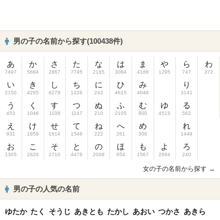
男の子の名前から探す(100438件)
あ
か
さ
た
な
は
ま
や
ら
わ
7497
5684
2867
7745
2165
3084
4166
1295
747
372
い
き
し
ち
に
ひ
み
り
2150
4295
6279
1226
243
4615
4048
3141
う
く
す
つ
ぬ
ふ
む
ゆ
る
453
1046
1108
1147
210
2105
800
4515
562
え
け
せ
て
ね
へ
め
れ
931
1859
1814
1546
222
261
306
1449
お
こ
そ
と
の
ほ
も
よ
ろ
1305
2826
2710
4476
2008
654
1567
2684
240
女の子の名前から探す →
男の子の人気の名前
ゆたか
たく
そうじ
あきとも
たかし
あおい
つかさ
あきら