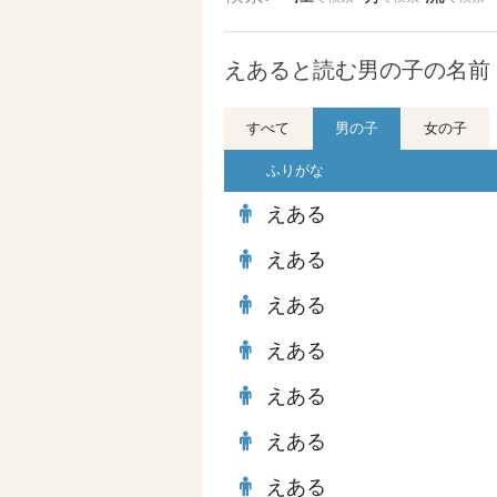
えあると読む男の子の名前 
すべて
男の子
女の子
ふりがな
えある
えある
えある
えある
えある
えある
えある