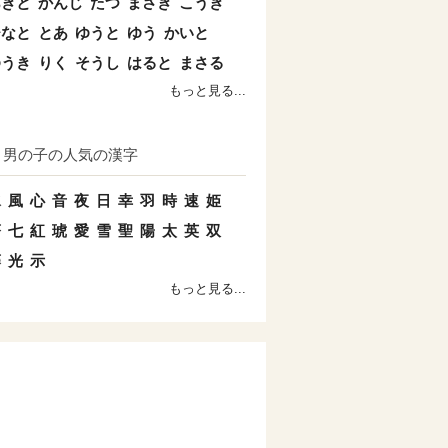
あきと
かんじ
たつ
まさき
こうき
ひなと
とあ
ゆうと
ゆう
かいと
ゆうき
りく
そうし
はると
まさる
もっと見る...
男の子の人気の漢字
水
風
心
音
夜
日
幸
羽
時
速
姫
蒼
七
紅
琥
愛
雪
聖
陽
太
英
双
藤
光
示
もっと見る...