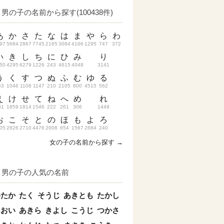
男の子の名前から探す(100438件)
あ
か
さ
た
な
は
ま
や
ら
わ
97
5684
2867
7745
2165
3084
4166
1295
747
372
い
き
し
ち
に
ひ
み
り
50
4295
6279
1226
243
4615
4048
3141
う
く
す
つ
ぬ
ふ
む
ゆ
る
53
1046
1108
1147
210
2105
800
4515
562
え
け
せ
て
ね
へ
め
れ
31
1859
1814
1546
222
261
306
1449
お
こ
そ
と
の
ほ
も
よ
ろ
05
2826
2710
4476
2008
654
1567
2684
240
女の子の名前から探す →
男の子の人気の名前
ゆたか
たく
そうじ
あきとも
たかし
あおい
あきら
きよし
こうじ
つかさ