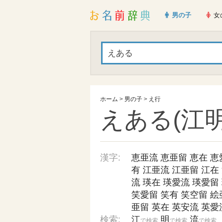
男の子
女
ホーム
>
男の子
>
え行
えある(江明
漢字:
恵亜流
恵亜留
恵在
恵
有
江亜流
江亜留
江在
流
瑛在
瑛愛流
瑛愛留
笑愛留
笑有
笑空留
絵
亜留
英在
英安流
英愛
検索:
江
明
流
で検索
で検索
で検索