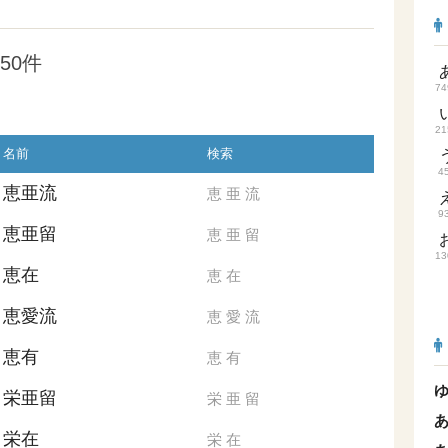
50件
74
21
名前
検索
4
恵亜流
恵
亜
流
9
恵亜留
恵
亜
留
13
恵在
恵
在
恵愛流
恵
愛
流
恵有
恵
有
栄亜留
栄
亜
留
栄在
栄
在