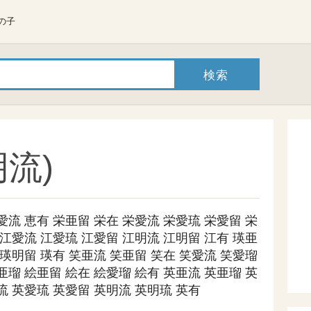
の子
流)
愛流
恵有
栄亜留
栄在
栄愛流
栄愛琉
栄愛留
栄
江愛流
江愛琉
江愛留
江明流
江明留
江有
瑛亜
瑛明留
瑛有
笑亜流
笑亜留
笑在
笑愛流
笑愛瑠
亜瑠
絵亜留
絵在
絵愛瑠
絵有
英亜流
英亜瑠
英
流
英愛琉
英愛留
英明流
英明琉
英有