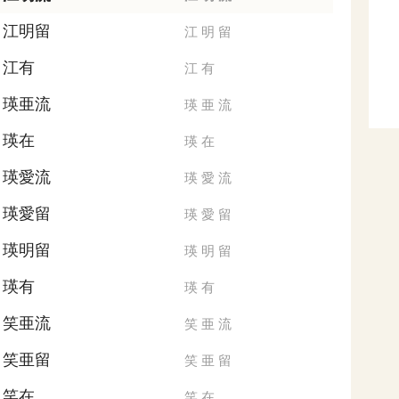
江明留
江
明
留
江有
江
有
瑛亜流
瑛
亜
流
瑛在
瑛
在
瑛愛流
瑛
愛
流
瑛愛留
瑛
愛
留
瑛明留
瑛
明
留
瑛有
瑛
有
笑亜流
笑
亜
流
笑亜留
笑
亜
留
笑在
笑
在