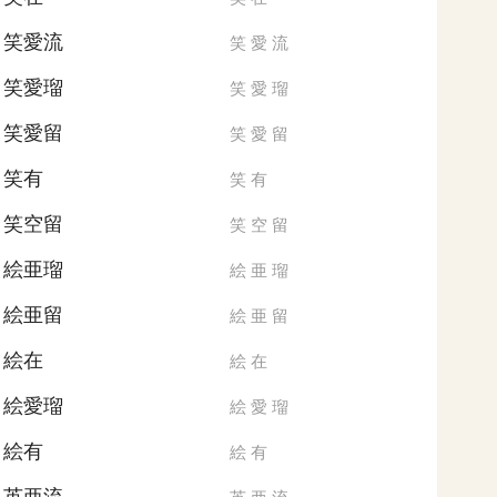
笑愛流
笑
愛
流
笑愛瑠
笑
愛
瑠
笑愛留
笑
愛
留
笑有
笑
有
笑空留
笑
空
留
絵亜瑠
絵
亜
瑠
絵亜留
絵
亜
留
絵在
絵
在
絵愛瑠
絵
愛
瑠
絵有
絵
有