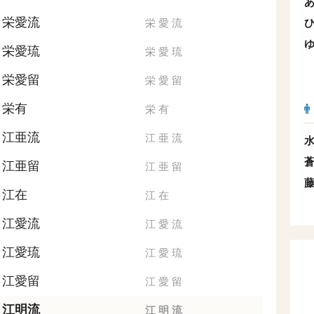
栄愛流
栄
愛
流
栄愛琉
栄
愛
琉
栄愛留
栄
愛
留
栄有
栄
有
江亜流
江
亜
流
江亜留
江
亜
留
江在
江
在
江愛流
江
愛
流
江愛琉
江
愛
琉
江愛留
江
愛
留
江明流
江
明
流