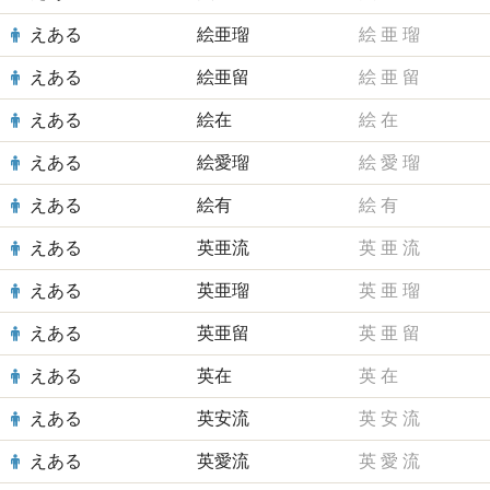
えある
絵亜瑠
絵
亜
瑠
えある
絵亜留
絵
亜
留
えある
絵在
絵
在
えある
絵愛瑠
絵
愛
瑠
えある
絵有
絵
有
えある
英亜流
英
亜
流
えある
英亜瑠
英
亜
瑠
えある
英亜留
英
亜
留
えある
英在
英
在
えある
英安流
英
安
流
えある
英愛流
英
愛
流