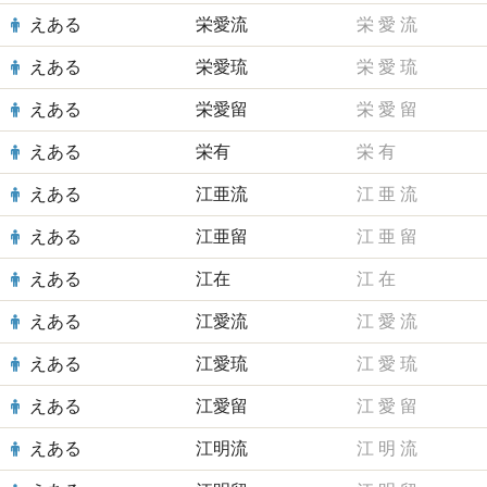
えある
栄愛流
栄
愛
流
えある
栄愛琉
栄
愛
琉
えある
栄愛留
栄
愛
留
えある
栄有
栄
有
えある
江亜流
江
亜
流
えある
江亜留
江
亜
留
えある
江在
江
在
えある
江愛流
江
愛
流
えある
江愛琉
江
愛
琉
えある
江愛留
江
愛
留
えある
江明流
江
明
流