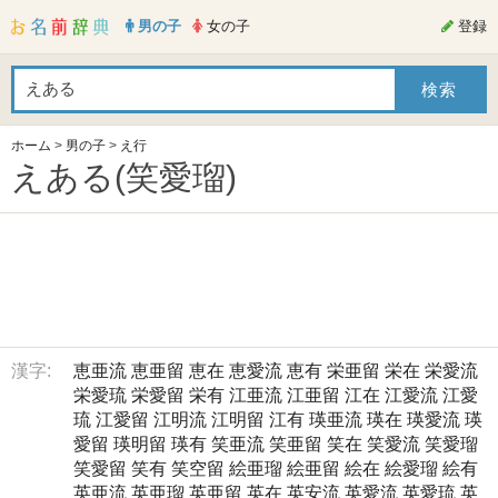
男の子
女の子
登録
ホーム
>
男の子
>
え行
えある(笑愛瑠)
漢字:
恵亜流
恵亜留
恵在
恵愛流
恵有
栄亜留
栄在
栄愛流
栄愛琉
栄愛留
栄有
江亜流
江亜留
江在
江愛流
江愛
琉
江愛留
江明流
江明留
江有
瑛亜流
瑛在
瑛愛流
瑛
愛留
瑛明留
瑛有
笑亜流
笑亜留
笑在
笑愛流
笑愛瑠
笑愛留
笑有
笑空留
絵亜瑠
絵亜留
絵在
絵愛瑠
絵有
英亜流
英亜瑠
英亜留
英在
英安流
英愛流
英愛琉
英