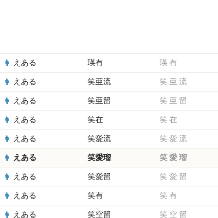
えある
瑛有
瑛
有
えある
笑亜流
笑
亜
流
えある
笑亜留
笑
亜
留
えある
笑在
笑
在
えある
笑愛流
笑
愛
流
えある
笑愛瑠
笑
愛
瑠
えある
笑愛留
笑
愛
留
えある
笑有
笑
有
えある
笑空留
笑
空
留