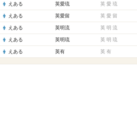
えある
英愛琉
英
愛
琉
えある
英愛留
英
愛
留
えある
英明流
英
明
流
えある
英明琉
英
明
琉
えある
英有
英
有