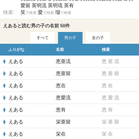
愛留
英明流
英明琉
英有
検索:
笑
愛
瑠
で検索
で検索
で検索
えあると読む男の子の名前 50件
すべて
男の子
女の子
ふりがな
名前
検索
えある
恵亜流
恵
亜
流
えある
恵亜留
恵
亜
留
えある
恵在
恵
在
えある
恵愛流
恵
愛
流
えある
恵有
恵
有
えある
栄亜留
栄
亜
留
えある
栄在
栄
在