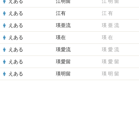
えある
江明留
江
明
留
えある
江有
江
有
えある
瑛亜流
瑛
亜
流
えある
瑛在
瑛
在
えある
瑛愛流
瑛
愛
流
えある
瑛愛留
瑛
愛
留
えある
瑛明留
瑛
明
留