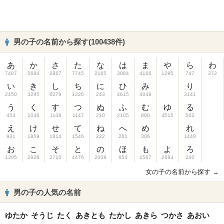
男の子の名前から探す(100438件)
あ
か
さ
た
な
は
ま
や
ら
わ
7497
5684
2867
7745
2165
3084
4166
1295
747
372
い
き
し
ち
に
ひ
み
り
2150
4295
6279
1226
243
4615
4048
3141
う
く
す
つ
ぬ
ふ
む
ゆ
る
453
1046
1108
1147
210
2105
800
4515
562
え
け
せ
て
ね
へ
め
れ
931
1859
1814
1546
222
261
306
1449
お
こ
そ
と
の
ほ
も
よ
ろ
1305
2826
2710
4476
2008
654
1567
2684
240
女の子の名前から探す →
男の子の人気の名前
ゆたか
そうじ
たく
あきとも
たかし
あきら
つかさ
あおい