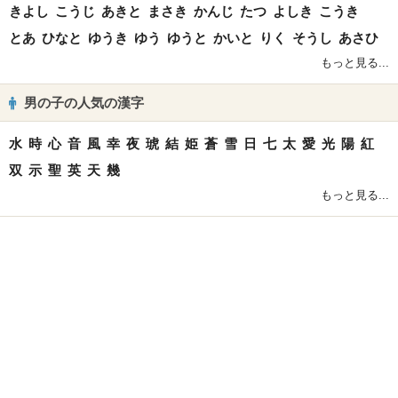
きよし
こうじ
あきと
まさき
かんじ
たつ
よしき
こうき
とあ
ひなと
ゆうき
ゆう
ゆうと
かいと
りく
そうし
あさひ
もっと見る...
男の子の人気の漢字
水
時
心
音
風
幸
夜
琥
結
姫
蒼
雪
日
七
太
愛
光
陽
紅
双
示
聖
英
天
幾
もっと見る...