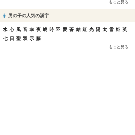
もっと見る...
男の子の人気の漢字
水
心
風
音
幸
夜
琥
時
羽
愛
蒼
結
紅
光
陽
太
雪
姫
英
七
日
聖
双
示
藤
もっと見る...