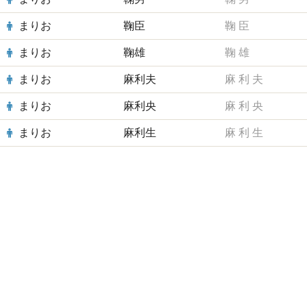
まりお
鞠臣
鞠
臣
まりお
鞠雄
鞠
雄
まりお
麻利夫
麻
利
夫
まりお
麻利央
麻
利
央
まりお
麻利生
麻
利
生