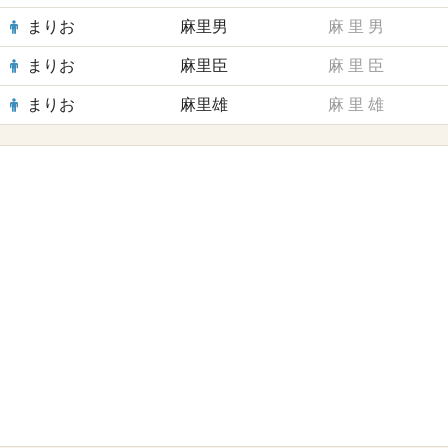
まりお
麻里男
麻
里
男
まりお
麻里臣
麻
里
臣
まりお
麻里雄
麻
里
雄