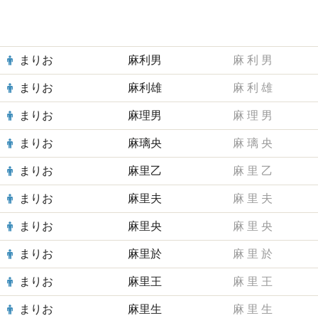
まりお
麻利男
麻
利
男
まりお
麻利雄
麻
利
雄
まりお
麻理男
麻
理
男
まりお
麻璃央
麻
璃
央
まりお
麻里乙
麻
里
乙
まりお
麻里夫
麻
里
夫
まりお
麻里央
麻
里
央
まりお
麻里於
麻
里
於
まりお
麻里王
麻
里
王
まりお
麻里生
麻
里
生