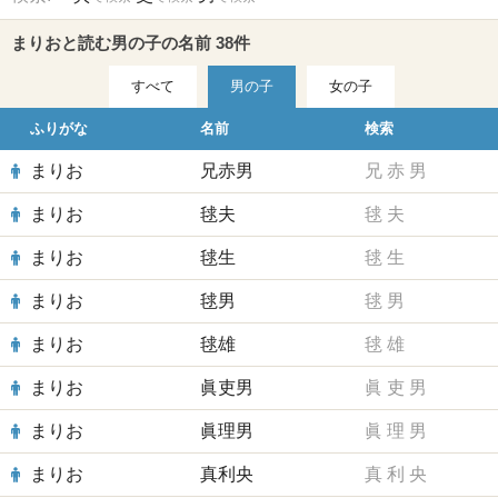
まりおと読む男の子の名前 38件
すべて
男の子
女の子
ふりがな
名前
検索
まりお
兄赤男
兄
赤
男
まりお
毬夫
毬
夫
まりお
毬生
毬
生
まりお
毬男
毬
男
まりお
毬雄
毬
雄
まりお
眞吏男
眞
吏
男
まりお
眞理男
眞
理
男
まりお
真利央
真
利
央