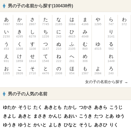
男の子の名前から探す(100438件)
あ
か
さ
た
な
は
ま
や
ら
わ
7497
5684
2867
7745
2165
3084
4166
1295
747
372
い
き
し
ち
に
ひ
み
り
2150
4295
6279
1226
243
4615
4048
3141
う
く
す
つ
ぬ
ふ
む
ゆ
る
453
1046
1108
1147
210
2105
800
4515
562
え
け
せ
て
ね
へ
め
れ
931
1859
1814
1546
222
261
306
1449
お
こ
そ
と
の
ほ
も
よ
ろ
1305
2826
2710
4476
2008
654
1567
2684
240
女の子の名前から探す →
男の子の人気の名前
ゆたか
そうじ
たく
あきとも
たかし
つかさ
あきら
こうじ
きよし
あきと
まさき
かんじ
あおい
こうき
たつ
とあ
ゆう
ゆうき
ゆうと
かいと
よしき
ひなと
そうし
あさひ
りく