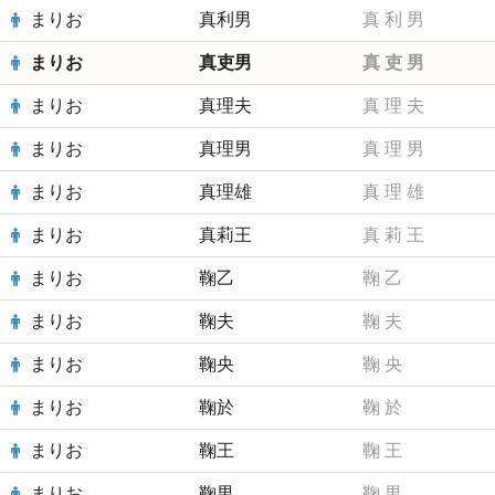
まりお
真利男
真
利
男
まりお
真吏男
真
吏
男
まりお
真理夫
真
理
夫
まりお
真理男
真
理
男
まりお
真理雄
真
理
雄
まりお
真莉王
真
莉
王
まりお
鞠乙
鞠
乙
まりお
鞠夫
鞠
夫
まりお
鞠央
鞠
央
まりお
鞠於
鞠
於
まりお
鞠王
鞠
王
まりお
鞠男
鞠
男