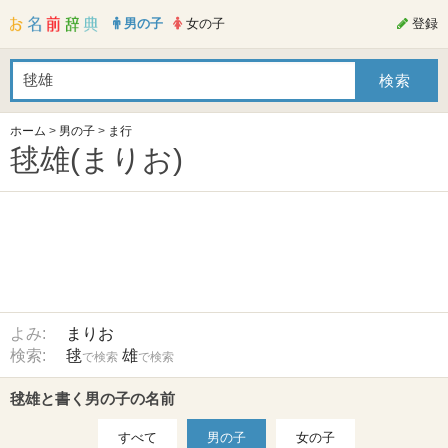
男の子
女の子
登録
ホーム
>
男の子
>
ま行
毬雄(まりお)
よみ:
まりお
検索:
毬
雄
で検索
で検索
毬雄と書く男の子の名前
すべて
男の子
女の子