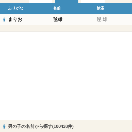
ふりがな
名前
検索
まりお
毬雄
毬
雄
男の子の名前から探す(100438件)