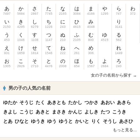
あ
か
さ
た
な
は
ま
や
ら
わ
7497
5684
2867
7745
2165
3084
4166
1295
747
372
い
き
し
ち
に
ひ
み
り
2150
4295
6279
1226
243
4615
4048
3141
う
く
す
つ
ぬ
ふ
む
ゆ
る
453
1046
1108
1147
210
2105
800
4515
562
え
け
せ
て
ね
へ
め
れ
931
1859
1814
1546
222
261
306
1449
お
こ
そ
と
の
ほ
も
よ
ろ
1305
2826
2710
4476
2008
654
1567
2684
240
女の子の名前から探す →
男の子の人気の名前
ゆたか
そうじ
たく
あきとも
たかし
つかさ
あおい
あきら
きよし
こうじ
あきと
まさき
かんじ
よしき
たつ
こうき
とあ
ひなと
ゆうき
ゆう
ゆうと
かいと
りく
そうし
あさひ
もっと見る...