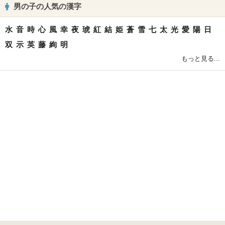
男の子の人気の漢字
水
音
時
心
風
幸
夜
琥
紅
結
姫
蒼
雪
七
太
光
愛
陽
日
双
示
英
藤
絢
明
もっと見る...