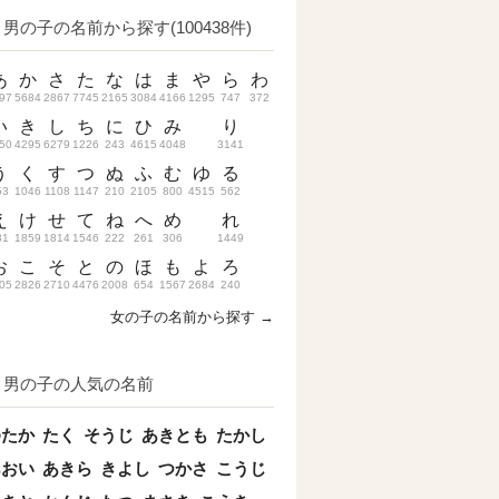
男の子の名前から探す(100438件)
あ
か
さ
た
な
は
ま
や
ら
わ
97
5684
2867
7745
2165
3084
4166
1295
747
372
い
き
し
ち
に
ひ
み
り
50
4295
6279
1226
243
4615
4048
3141
う
く
す
つ
ぬ
ふ
む
ゆ
る
53
1046
1108
1147
210
2105
800
4515
562
え
け
せ
て
ね
へ
め
れ
31
1859
1814
1546
222
261
306
1449
お
こ
そ
と
の
ほ
も
よ
ろ
05
2826
2710
4476
2008
654
1567
2684
240
女の子の名前から探す →
男の子の人気の名前
ゆたか
たく
そうじ
あきとも
たかし
あおい
あきら
きよし
つかさ
こうじ