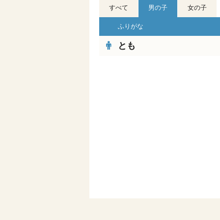
すべて
男の子
女の子
ふりがな
とも