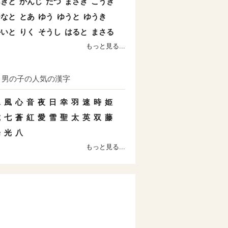
あきと
かんじ
たつ
まさき
こうき
ひなと
とあ
ゆう
ゆうと
ゆうき
かいと
りく
そうし
はると
まさる
もっと見る...
男の子の人気の漢字
水
風
心
音
夜
日
幸
羽
速
時
姫
琥
七
蒼
紅
愛
雪
聖
太
英
双
藤
陽
光
八
もっと見る...