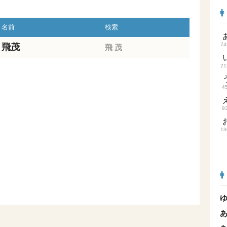
名前
検索
74
飛茂
飛
茂
21
4
9
13