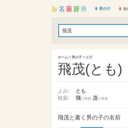
男の子
女
ホーム
>
男の子
>
と行
飛茂(とも)
よみ:
とも
検索:
飛
茂
で検索
で検索
飛茂と書く男の子の名前