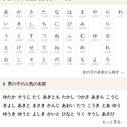
あ
か
さ
た
な
は
ま
や
ら
わ
7497
5684
2867
7745
2165
3084
4166
1295
747
372
い
き
し
ち
に
ひ
み
り
2150
4295
6279
1226
243
4615
4048
3141
う
く
す
つ
ぬ
ふ
む
ゆ
る
453
1046
1108
1147
210
2105
800
4515
562
え
け
せ
て
ね
へ
め
れ
931
1859
1814
1546
222
261
306
1449
お
こ
そ
と
の
ほ
も
よ
ろ
1305
2826
2710
4476
2008
654
1567
2684
240
女の子の名前から探す →
男の子の人気の名前
ゆたか
そうじ
たく
あきとも
たかし
つかさ
あきら
こうじ
きよし
あきと
まさき
かんじ
あおい
たつ
こうき
とあ
ゆう
ゆうき
ゆうと
よしき
かいと
ひなと
りく
そうし
あさひ
もっと見る...