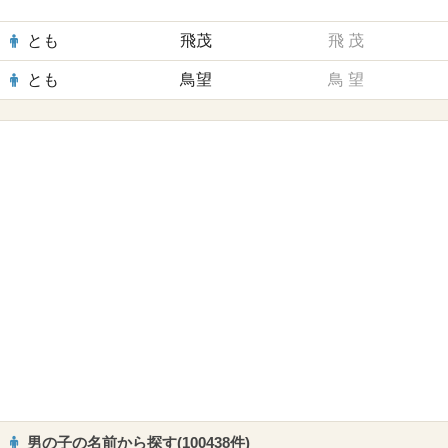
とも
飛茂
飛
茂
とも
鳥望
鳥
望
男の子の名前から探す(100438件)