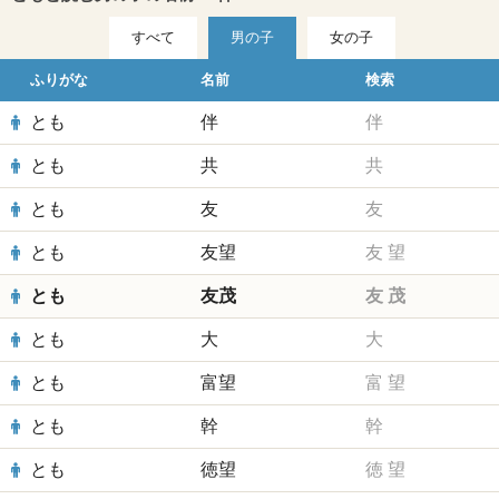
すべて
男の子
女の子
ふりがな
名前
検索
とも
伴
伴
とも
共
共
とも
友
友
とも
友望
友
望
とも
友茂
友
茂
とも
大
大
とも
富望
富
望
とも
幹
幹
とも
徳望
徳
望