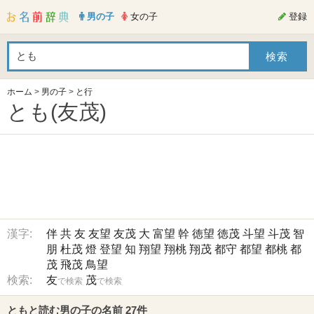
男の子
女の子
登録
ホーム
>
男の子
>
と行
とも(友茂)
漢字:
伴
共
友
友望
友茂
大
富望
幹
徳望
徳茂
斗望
斗茂
智
朋
杜茂
燈
登望
知
翔望
翔桃
翔茂
都守
都望
都桃
都
茂
飛茂
鳥望
検索:
友
茂
で検索
で検索
ともと読む男の子の名前 27件