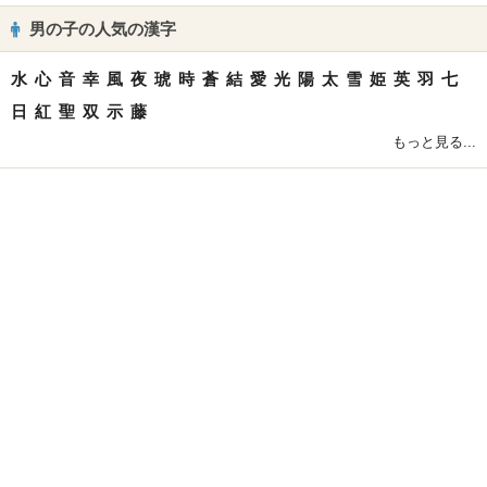
男の子の人気の漢字
水
心
音
幸
風
夜
琥
時
蒼
結
愛
光
陽
太
雪
姫
英
羽
七
日
紅
聖
双
示
藤
もっと見る...