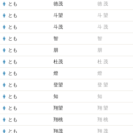
とも
徳茂
徳
茂
とも
斗望
斗
望
とも
斗茂
斗
茂
とも
智
智
とも
朋
朋
とも
杜茂
杜
茂
とも
燈
燈
とも
登望
登
望
とも
知
知
とも
翔望
翔
望
とも
翔桃
翔
桃
とも
翔茂
翔
茂