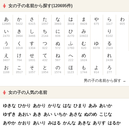
女の子の名前から探す(120695件)
あ
か
さ
た
な
は
ま
や
ら
わ
12685
5422
6315
1657
3893
3419
6928
675
1117
905
い
き
し
ち
に
ひ
み
り
2470
3994
3466
2144
606
4270
10922
6102
う
く
す
つ
ぬ
ふ
む
ゆ
る
1380
1018
1304
922
572
1760
620
9378
2119
え
け
せ
て
ね
へ
め
れ
3407
764
1831
432
567
222
1624
2439
お
こ
そ
と
の
ほ
も
よ
ろ
1168
3517
1057
1954
1574
1123
1744
914
277
男の子の名前から探す →
女の子の人気の名前
ゆきな
ひかり
あかり
かりな
はな
ひまり
あみ
あいか
ゆずき
あおい
あき
あい
いちか
あさな
ぬのめ
こじな
あやか
かおり
あいり
みはる
かんな
あきな
ありす
はるか