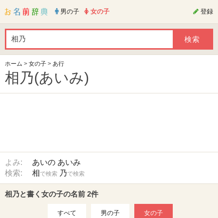
男の子
女の子
登録
ホーム
>
女の子
>
あ行
相乃(あいみ)
よみ:
あいの
あいみ
検索:
相
乃
で検索
で検索
相乃と書く女の子の名前 2件
すべて
男の子
女の子