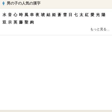
男の子の人気の漢字
水
音
心
時
風
幸
夜
琥
結
姫
蒼
雪
日
七
太
紅
愛
光
陽
双
示
英
藤
聖
絢
もっと見る...