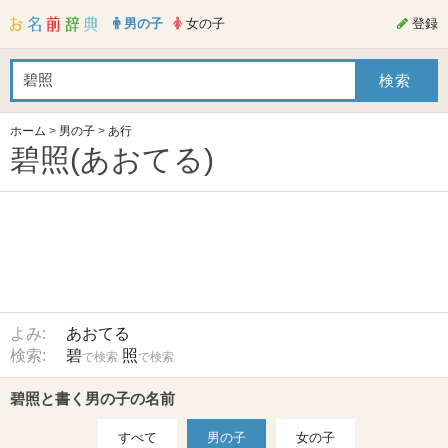
男の子
女の子
登録
ホーム
>
男の子
>
あ行
碧照(あおてる)
よみ:
あおてる
検索:
碧
照
で検索
で検索
碧照と書く男の子の名前
すべて
男の子
女の子