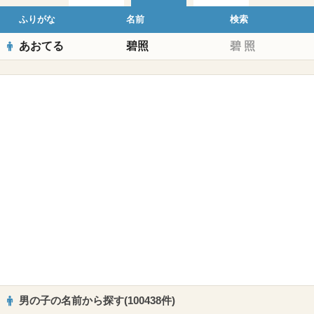
ふりがな
名前
検索
あおてる
碧照
碧
照
男の子の名前から探す(100438件)