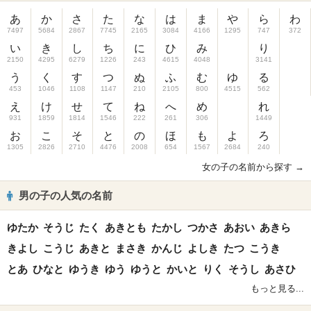
あ
か
さ
た
な
は
ま
や
ら
わ
7497
5684
2867
7745
2165
3084
4166
1295
747
372
い
き
し
ち
に
ひ
み
り
2150
4295
6279
1226
243
4615
4048
3141
う
く
す
つ
ぬ
ふ
む
ゆ
る
453
1046
1108
1147
210
2105
800
4515
562
え
け
せ
て
ね
へ
め
れ
931
1859
1814
1546
222
261
306
1449
お
こ
そ
と
の
ほ
も
よ
ろ
1305
2826
2710
4476
2008
654
1567
2684
240
女の子の名前から探す →
男の子の人気の名前
ゆたか
そうじ
たく
あきとも
たかし
つかさ
あおい
あきら
きよし
こうじ
あきと
まさき
かんじ
よしき
たつ
こうき
とあ
ひなと
ゆうき
ゆう
ゆうと
かいと
りく
そうし
あさひ
もっと見る...