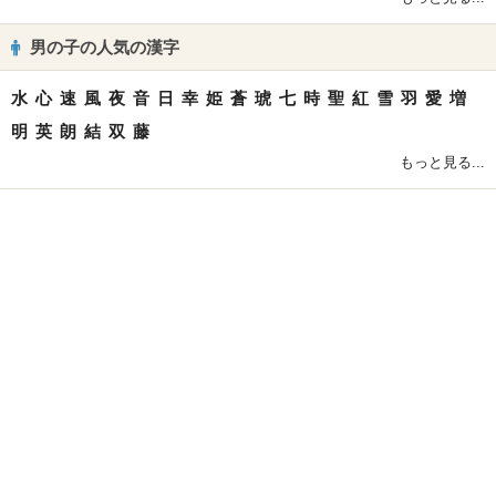
男の子の人気の漢字
水
心
速
風
夜
音
日
幸
姫
蒼
琥
七
時
聖
紅
雪
羽
愛
増
明
英
朗
結
双
藤
もっと見る...