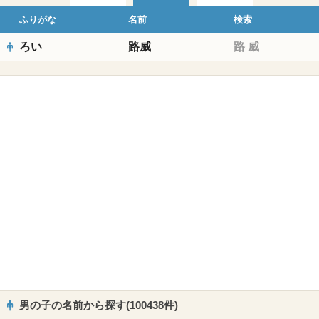
ふりがな
名前
検索
ろい
路威
路
威
男の子の名前から探す(100438件)