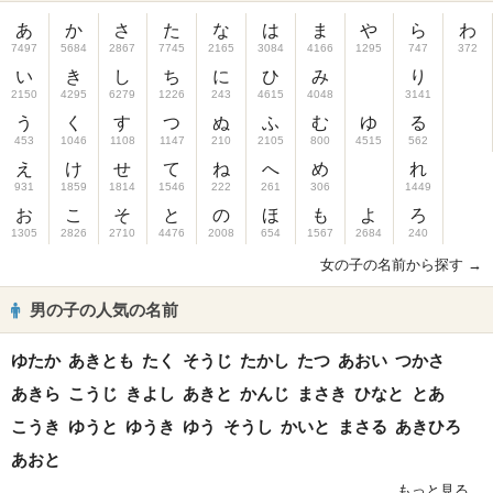
あ
か
さ
た
な
は
ま
や
ら
わ
7497
5684
2867
7745
2165
3084
4166
1295
747
372
い
き
し
ち
に
ひ
み
り
2150
4295
6279
1226
243
4615
4048
3141
う
く
す
つ
ぬ
ふ
む
ゆ
る
453
1046
1108
1147
210
2105
800
4515
562
え
け
せ
て
ね
へ
め
れ
931
1859
1814
1546
222
261
306
1449
お
こ
そ
と
の
ほ
も
よ
ろ
1305
2826
2710
4476
2008
654
1567
2684
240
女の子の名前から探す →
男の子の人気の名前
ゆたか
あきとも
たく
そうじ
たかし
たつ
あおい
つかさ
あきら
こうじ
きよし
あきと
かんじ
まさき
ひなと
とあ
こうき
ゆうと
ゆうき
ゆう
そうし
かいと
まさる
あきひろ
あおと
もっと見る...