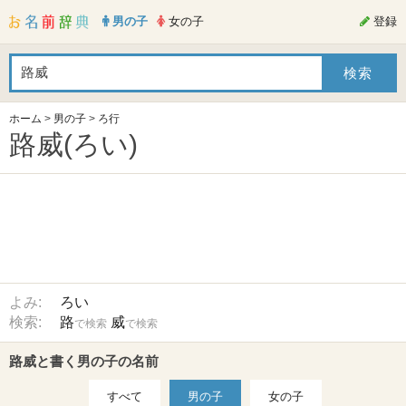
男の子
女の子
登録
ホーム
>
男の子
>
ろ行
路威(ろい)
よみ:
ろい
検索:
路
威
で検索
で検索
路威と書く男の子の名前
すべて
男の子
女の子