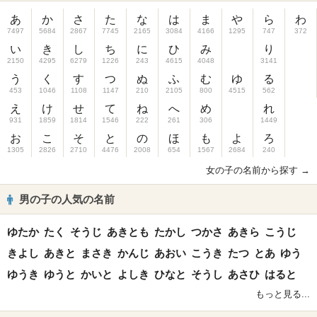
あ
か
さ
た
な
は
ま
や
ら
わ
7497
5684
2867
7745
2165
3084
4166
1295
747
372
い
き
し
ち
に
ひ
み
り
2150
4295
6279
1226
243
4615
4048
3141
う
く
す
つ
ぬ
ふ
む
ゆ
る
453
1046
1108
1147
210
2105
800
4515
562
え
け
せ
て
ね
へ
め
れ
931
1859
1814
1546
222
261
306
1449
お
こ
そ
と
の
ほ
も
よ
ろ
1305
2826
2710
4476
2008
654
1567
2684
240
女の子の名前から探す →
男の子の人気の名前
ゆたか
たく
そうじ
あきとも
たかし
つかさ
あきら
こうじ
きよし
あきと
まさき
かんじ
あおい
こうき
たつ
とあ
ゆう
ゆうき
ゆうと
かいと
よしき
ひなと
そうし
あさひ
はると
もっと見る...