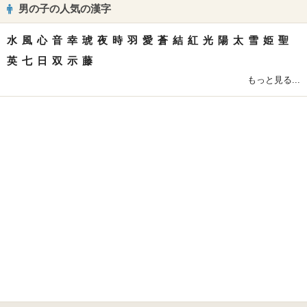
男の子の人気の漢字
水
風
心
音
幸
琥
夜
時
羽
愛
蒼
結
紅
光
陽
太
雪
姫
聖
英
七
日
双
示
藤
もっと見る...