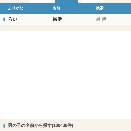
ふりがな
名前
検索
ろい
呂伊
呂
伊
男の子の名前から探す(100438件)