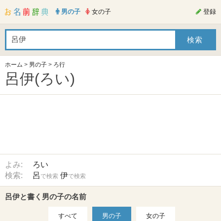
男の子
女の子
登録
ホーム
>
男の子
>
ろ行
呂伊(ろい)
よみ:
ろい
検索:
呂
伊
で検索
で検索
呂伊と書く男の子の名前
すべて
男の子
女の子